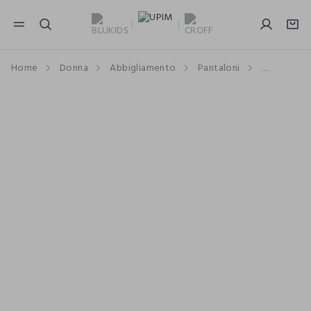
NAVIGATION.ARIA.GOTOMAINCONTENT
NAVIGATION.ARIA.GOTOFOOTER
Home
Donna
Abbigliamento
Pantaloni
A Vita Alt