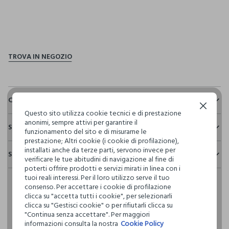
pdp.loyalty.section.advantages
Composizione e cura
Continua senza accettare
Questo sito utilizza cookie tecnici e di prestazione
Composizione:
anonimi, sempre attivi per garantire il
Sostenibilità e trasparenza
63% POLIESTERE,33% VISCOSA,4% ELASTAN
funzionamento del sito e di misurarne le
prestazione; Altri cookie (i cookie di profilazione),
Sicurezza
installati anche da terze parti, servono invece per
Spedizione e resi
Il 100% dei nostri articoli viene sottoposto a test chimico-
verificare le tue abitudini di navigazione al fine di
NON CANDEGGIARE
fisici, per verificarne il rispetto dei limiti che abbiamo
poterti offrire prodotti e servizi mirati in linea con i
Hai fino a 30 giorni dalla consegna del tuo ordine online per
definito per l’uso di sostanze chimiche, talvolta anche più
tuoi reali interessi. Per il loro utilizzo serve il tuo
cambiare idea e restituire i prodotti che hai acquistato.
restrittivi rispetto a quelli previsti dalla normativa
consenso. Per accettare i cookie di profilazione
TEMPERATURA MASSIMA 30°C - PROCEDURA NORMALE
internazionale.
clicca su "accetta tutti i cookie", per selezionarli
clicca su "Gestisci cookie" o per rifiutarli clicca su
Clicca qui per vedere i dettagli
LAVAGGIO A SECCO PROFESSIONALE CON
"Continua senza accettare". Per maggiori
TETRACLOROETILENE E TUTTI I SOLVENTI INDICATI CON IL
informazioni consulta la nostra
Cookie Policy