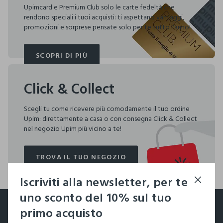
Upimcard e Premium Club solo le carte fedeltà che
rendono speciali i tuoi acquisti: ti aspettano vantaggi,
promozioni e sorprese pensate solo per te tutto l'anno!
SCOPRI DI PIÙ
SCOPRI DI PIÙ
Click & Collect
Scegli tu come ricevere più comodamente il tuo ordine
Upim: direttamente a casa o con consegna Click & Collect
nel negozio Upim più vicino a te!
TROVA IL TUO NEGOZIO
TROVA IL TUO NEGOZIO
Iscriviti alla newsletter, per te
footer.ariatitle
uno sconto del 10% sul tuo
Un click, un regalo:
primo acquisto