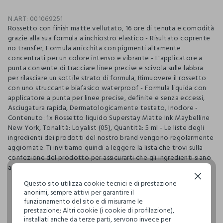
N.ART:
001069251
Rossetto con finish matte vellutato, 16 ore di tenuta e comodità
grazie alla sua formula a inchiostro elastico - Risultato coprente
no transfer, Formula arricchita con pigmenti altamente
concentrati per un colore intenso e vibrante - L'applicatore a
punta consente di tracciare linee precise e scivola sulle labbra
per rilasciare un sottile strato di formula, Rimuovere il rossetto
con uno struccante biafasico waterproof - Formula liquida con
applicatore a punta per linee precise, definite e senza eccessi,
Asciugatura rapida, Dermatologicamente testato, Inodore -
Contenuto: 1x Rossetto liquido Superstay Matte Ink Maybelline
New York, Tonalità: Loyalist (05), Quantità: 5 ml - Le liste degli
ingredienti dei prodotti del nostro brand vengono regolarmente
aggiornate. Ti invitiamo quindi a leggere la lista che trovi sulla
confezione del prodotto per assicurarti che gli ingredienti siano
adatti al tuo utilizzo personale.
Continua senza accettare
Questo sito utilizza cookie tecnici e di prestazione
anonimi, sempre attivi per garantire il
pdp.loyalty.section.advantages
funzionamento del sito e di misurarne le
prestazione; Altri cookie (i cookie di profilazione),
installati anche da terze parti, servono invece per