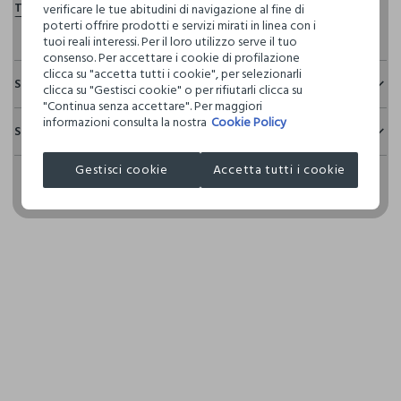
verificare le tue abitudini di navigazione al fine di
poterti offrire prodotti e servizi mirati in linea con i
tuoi reali interessi. Per il loro utilizzo serve il tuo
consenso. Per accettare i cookie di profilazione
clicca su "accetta tutti i cookie", per selezionarli
Sostenibilità e trasparenza
clicca su "Gestisci cookie" o per rifiutarli clicca su
"Continua senza accettare". Per maggiori
Sicurezza
informazioni consulta la nostra
Cookie Policy
Spedizione e resi
Il 100% dei nostri articoli viene sottoposto a test chimico-
fisici, per verificarne il rispetto dei limiti che abbiamo
Hai fino a 30 giorni dalla consegna del tuo ordine online per
Gestisci cookie
Accetta tutti i cookie
definito per l’uso di sostanze chimiche, talvolta anche più
cambiare idea e restituire i prodotti che hai acquistato.
restrittivi rispetto a quelli previsti dalla normativa
internazionale.
Clicca qui per vedere i dettagli
I nostri fornitori
L'OREAL ITALIA SPA - GARNIER