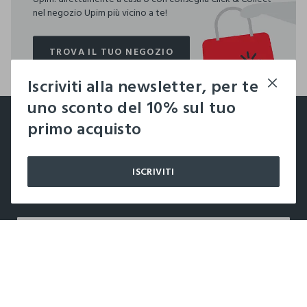
nel negozio Upim più vicino a te!
TROVA IL TUO NEGOZIO
TROVA IL TUO NEGOZIO
Iscriviti alla newsletter, per te
footer.ariatitle
uno sconto del 10% sul tuo
Un click, un regalo:
primo acquisto
-10% subito per te 💌
ISCRIVITI
Iscriviti ora alla newsletter e ottieni il
-10% di sconto
sul
tuo prossimo acquisto!
label.color
LABEL.SELECTSIZE
AZIENDA