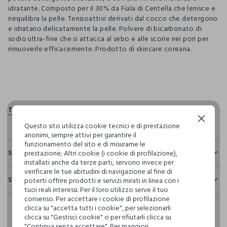
idratante. Composto per il 30% da Fiala di Centella che lenisce e
riequilibra la pelle. Tensioattivi derivati dal cocco che detergono
e idratano delicatamente la pelle. Polvere di bicarbonato di
sodio ultra-fine che si attacca al sebo e alle scorie nei pori per
rimuoverle efficacemente. Prodotto di skincare coreana.
pdp.loyalty.section.advantages
Continua senza accettare
Questo sito utilizza cookie tecnici e di prestazione
anonimi, sempre attivi per garantire il
funzionamento del sito e di misurarne le
Sostenibilità e trasparenza
prestazione; Altri cookie (i cookie di profilazione),
installati anche da terze parti, servono invece per
Sicurezza
verificare le tue abitudini di navigazione al fine di
Spedizione e resi
poterti offrire prodotti e servizi mirati in linea con i
Il 100% dei nostri articoli viene sottoposto a test chimico-
tuoi reali interessi. Per il loro utilizzo serve il tuo
fisici, per verificarne il rispetto dei limiti che abbiamo
Hai fino a 30 giorni dalla consegna del tuo ordine online per
consenso. Per accettare i cookie di profilazione
definito per l’uso di sostanze chimiche, talvolta anche più
clicca su "accetta tutti i cookie", per selezionarli
cambiare idea e restituire i prodotti che hai acquistato.
restrittivi rispetto a quelli previsti dalla normativa
clicca su "Gestisci cookie" o per rifiutarli clicca su
internazionale.
"Continua senza accettare". Per maggiori