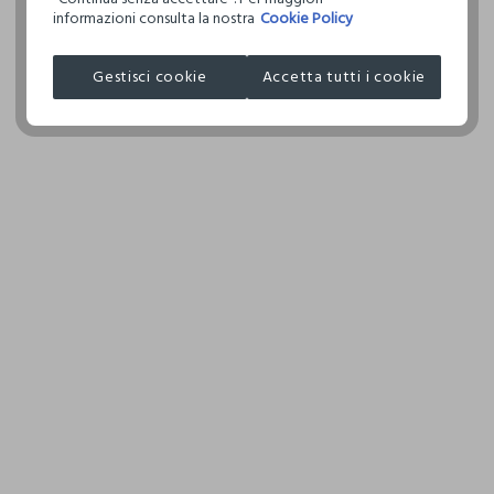
informazioni consulta la nostra
Cookie Policy
Clicca qui per vedere i dettagli
I nostri fornitori
Gestisci cookie
Accetta tutti i cookie
ORIEN TRADE LLC