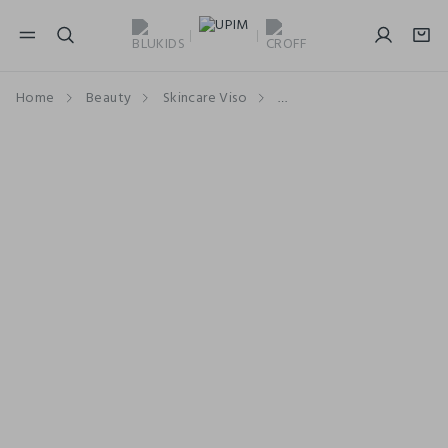
NAVIGATION.ARIA.GOTOMAINCONTENT
NAVIGATION.ARIA.GOTOFOOTER
Home
Beauty
Skincare Viso
Struccanti E Detergenti