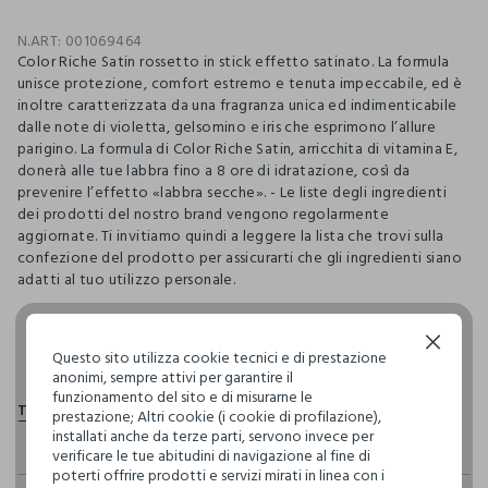
N.ART:
001069464
Color Riche Satin rossetto in stick effetto satinato. La formula
unisce protezione, comfort estremo e tenuta impeccabile, ed è
inoltre caratterizzata da una fragranza unica ed indimenticabile
dalle note di violetta, gelsomino e iris che esprimono l’allure
parigino. La formula di Color Riche Satin, arricchita di vitamina E,
donerà alle tue labbra fino a 8 ore di idratazione, così da
prevenire l’effetto «labbra secche». - Le liste degli ingredienti
dei prodotti del nostro brand vengono regolarmente
aggiornate. Ti invitiamo quindi a leggere la lista che trovi sulla
confezione del prodotto per assicurarti che gli ingredienti siano
adatti al tuo utilizzo personale.
Continua senza accettare
pdp.loyalty.section.advantages
Questo sito utilizza cookie tecnici e di prestazione
anonimi, sempre attivi per garantire il
funzionamento del sito e di misurarne le
prestazione; Altri cookie (i cookie di profilazione),
installati anche da terze parti, servono invece per
verificare le tue abitudini di navigazione al fine di
poterti offrire prodotti e servizi mirati in linea con i