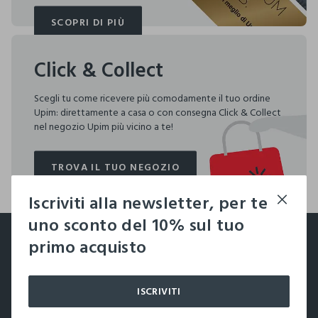
SCOPRI DI PIÙ
SCOPRI DI PIÙ
Click & Collect
Scegli tu come ricevere più comodamente il tuo ordine
Upim: direttamente a casa o con consegna Click & Collect
nel negozio Upim più vicino a te!
TROVA IL TUO NEGOZIO
TROVA IL TUO NEGOZIO
Iscriviti alla newsletter, per te
footer.ariatitle
uno sconto del 10% sul tuo
Un click, un regalo:
primo acquisto
-10% subito per te 💌
ISCRIVITI
Iscriviti ora alla newsletter e ottieni il
-10% di sconto
sul
tuo prossimo acquisto!
label.color
AGGIUNGI