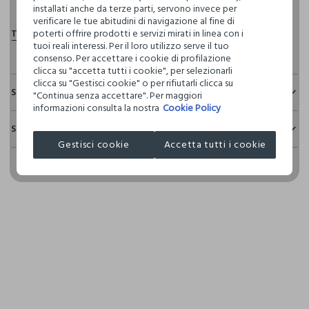
installati anche da terze parti, servono invece per
verificare le tue abitudini di navigazione al fine di
poterti offrire prodotti e servizi mirati in linea con i
tuoi reali interessi. Per il loro utilizzo serve il tuo
consenso. Per accettare i cookie di profilazione
clicca su "accetta tutti i cookie", per selezionarli
clicca su "Gestisci cookie" o per rifiutarli clicca su
Sostenibilità e trasparenza
"Continua senza accettare". Per maggiori
informazioni consulta la nostra
Cookie Policy
Sicurezza
Spedizione e resi
Il 100% dei nostri articoli viene sottoposto a test chimico-
Gestisci cookie
Accetta tutti i cookie
fisici, per verificarne il rispetto dei limiti che abbiamo
Hai fino a 30 giorni dalla consegna del tuo ordine online per
definito per l’uso di sostanze chimiche, talvolta anche più
cambiare idea e restituire i prodotti che hai acquistato.
restrittivi rispetto a quelli previsti dalla normativa
internazionale.
Clicca qui per vedere i dettagli
I nostri fornitori
L'OREAL ITALIA S.P.A.