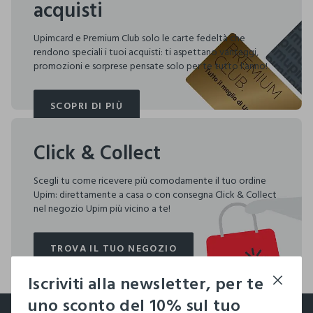
acquisti
Upimcard e Premium Club solo le carte fedeltà che
rendono speciali i tuoi acquisti: ti aspettano vantaggi,
promozioni e sorprese pensate solo per te tutto l'anno!
SCOPRI DI PIÙ
SCOPRI DI PIÙ
Click & Collect
Scegli tu come ricevere più comodamente il tuo ordine
Upim: direttamente a casa o con consegna Click & Collect
nel negozio Upim più vicino a te!
TROVA IL TUO NEGOZIO
TROVA IL TUO NEGOZIO
Iscriviti alla newsletter, per te
footer.ariatitle
uno sconto del 10% sul tuo