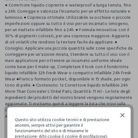
● Correttore liquido coprente e waterproof a lunga tenuta, fino
a 24h. Corregge e valorizza l'incarnato per un effetto naturale e
luminoso ● Coprenza ottimale. Utilizzabile su occhiaie o piccole
imperfezioni oppure su tutto il viso per un incarnato omogeno,
per un risultato infallibile fino a 24h. ● Formula innovativa: con il
30% di pigmenti colorati, per una coprenza maggiore. Aggiunta
di oli volatili che rendono la texture facile da applicare. ●
Consiglio: Applicare una piccola quantità sulle zone specifiche da
correggere per un'azione mirata, Stendere su tutto il viso con il
maxi applicatore per ottenere un incarnato uniforme ideale
come base per il make-up, Completare il look con il fondotinta
liquido Infaillible 32h Fresh Wear o compatto Infaillible 24h Fresh
Wear ●Pratico formato pocket, disponibile in 15 shade, per ogni
tono di pelle. ● Contenuto: 1x Correttore liquido Infaillible 24h
More Than Concealer L'Oréal Paris, Quantità: 11 ml - Le liste degli
ingredienti dei prodotti del nostro brand vengono regolarmente
aggiornate. Ti invitiamo quindi a leggere la lista che trovi sulla
confezione del prodotto per assicurarti che gli ingredienti siano
adatti al tuo utilizzo personale.
Continua senza accettare
Questo sito utilizza cookie tecnici e di prestazione
anonimi, sempre attivi per garantire il
funzionamento del sito e di misurarne le
prestazione; Altri cookie (i cookie di profilazione),
pdp.loyalty.section.advantages