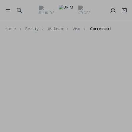
NAVIGATION.ARIA.GOTOMAINCONTENT
NAVIGATION.ARIA.GOTOFOOTER
Home
Beauty
Makeup
Viso
Correttori