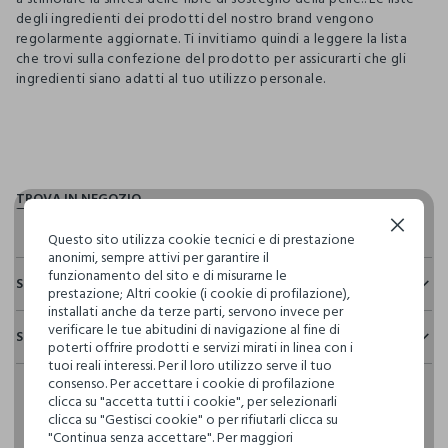
degli ingredienti dei prodotti del nostro brand vengono
regolarmente aggiornate. Ti invitiamo quindi a leggere la lista
che trovi sulla confezione del prodotto per assicurarti che gli
ingredienti siano adatti al tuo utilizzo personale.
pdp.loyalty.section.advantages
Continua senza accettare
Questo sito utilizza cookie tecnici e di prestazione
anonimi, sempre attivi per garantire il
funzionamento del sito e di misurarne le
Sostenibilità e trasparenza
prestazione; Altri cookie (i cookie di profilazione),
installati anche da terze parti, servono invece per
Sicurezza
verificare le tue abitudini di navigazione al fine di
Spedizione e resi
Il 100% dei nostri articoli viene sottoposto a test chimico-
poterti offrire prodotti e servizi mirati in linea con i
fisici, per verificarne il rispetto dei limiti che abbiamo
tuoi reali interessi. Per il loro utilizzo serve il tuo
Hai fino a 30 giorni dalla consegna del tuo ordine online per
definito per l’uso di sostanze chimiche, talvolta anche più
consenso. Per accettare i cookie di profilazione
cambiare idea e restituire i prodotti che hai acquistato.
restrittivi rispetto a quelli previsti dalla normativa
clicca su "accetta tutti i cookie", per selezionarli
internazionale.
clicca su "Gestisci cookie" o per rifiutarli clicca su
"Continua senza accettare". Per maggiori
Clicca qui per vedere i dettagli