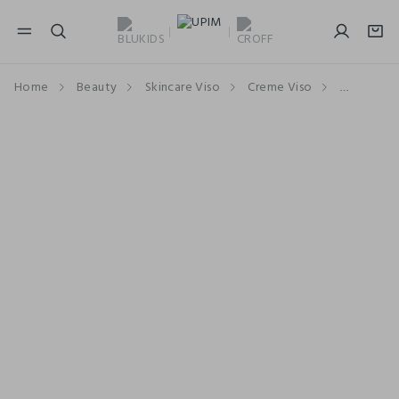
NAVIGATION.ARIA.GOTOMAINCONTENT
NAVIGATION.ARIA.GOTOFOOTER
Home
Beauty
Skincare Viso
Creme Viso
Crema Gi