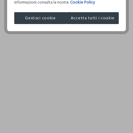
informazioni consulta la nostra
Cookie Policy
I nostri fornitori
Gestisci cookie
Accetta tutti i cookie
L'OREAL ITALIA S.P.A.