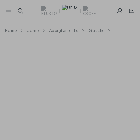
NAVIGATION.ARIA.GOTOMAINCONTENT
NAVIGATION.ARIA.GOTOFOOTER
Home
Uomo
Abbigliamento
Giacche
Giacche Spo