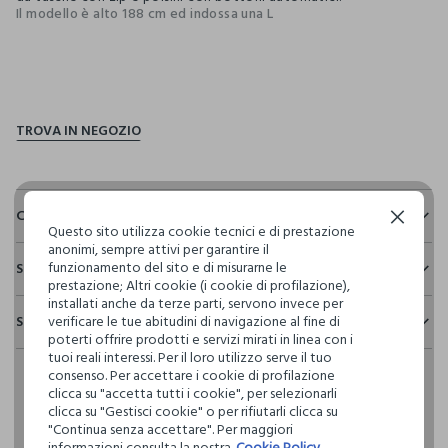
Il modello è alto 188 cm ed indossa una L
pdp.loyalty.section.advantages
Composizione e cura
Continua senza accettare
Questo sito utilizza cookie tecnici e di prestazione
anonimi, sempre attivi per garantire il
Composizione:
funzionamento del sito e di misurarne le
Sostenibilità e trasparenza
TESSUTO PRINCIPALE: 100% COTONE - FODERA CORPO: 80%
prestazione; Altri cookie (i cookie di profilazione),
POLIESTERE,20% COTONE - FODERA MANICA: 100%
Sicurezza
installati anche da terze parti, servono invece per
POLIESTERE - COLLO: 100% POLIESTERE
Spedizione e resi
verificare le tue abitudini di navigazione al fine di
Il 100% dei nostri articoli viene sottoposto a test chimico-
poterti offrire prodotti e servizi mirati in linea con i
fisici, per verificarne il rispetto dei limiti che abbiamo
Hai fino a 30 giorni dalla consegna del tuo ordine online per
tuoi reali interessi. Per il loro utilizzo serve il tuo
definito per l’uso di sostanze chimiche, talvolta anche più
NON CANDEGGIARE
consenso. Per accettare i cookie di profilazione
cambiare idea e restituire i prodotti che hai acquistato.
restrittivi rispetto a quelli previsti dalla normativa
clicca su "accetta tutti i cookie", per selezionarli
internazionale.
clicca su "Gestisci cookie" o per rifiutarli clicca su
TEMPERATURA MASSIMA 30°C - PROCEDURA DELICATA
"Continua senza accettare". Per maggiori
Clicca qui per vedere i dettagli
informazioni consulta la nostra
Cookie Policy