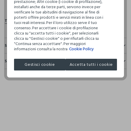
prestazione; Altri cookie (i cookie di profilazione),
pdp.loyalty.section.advantages
installati anche da terze parti, servono invece per
verificare le tue abitudini di navigazione al fine di
poterti offrire prodotti e servizi mirati in linea con i
tuoi reali interessi. Per il loro utilizzo serve il tuo
consenso. Per accettare i cookie di profilazione
clicca su "accetta tutti i cookie", per selezionarli
clicca su "Gestisci cookie" o per rifiutarli clicca su
"Continua senza accettare". Per maggiori
Sostenibilità e trasparenza
informazioni consulta la nostra
Cookie Policy
Sicurezza
Spedizione e resi
Il 100% dei nostri articoli viene sottoposto a test chimico-
Gestisci cookie
Accetta tutti i cookie
fisici, per verificarne il rispetto dei limiti che abbiamo
Hai fino a 30 giorni dalla consegna del tuo ordine online per
definito per l’uso di sostanze chimiche, talvolta anche più
cambiare idea e restituire i prodotti che hai acquistato.
restrittivi rispetto a quelli previsti dalla normativa
internazionale.
Clicca qui per vedere i dettagli
I nostri fornitori
L'OREAL ITALIA SPA - GARNIER
MADE IN ITALY