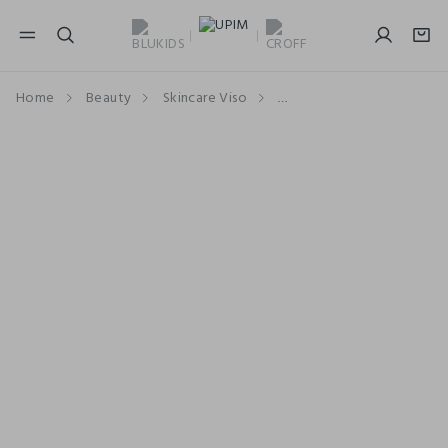
NAVIGATION.ARIA.GOTOMAINCONTENT
NAVIGATION.ARIA.GOTOFOOTER
Home
Beauty
Skincare Viso
Struccanti E Detergenti