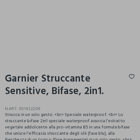
Garnier Struccante
Sensitive, Bifase, 2in1.
N.ART:
001432209
Strucca in un solo gesto. <br> Speciale waterproof. <br> Lo
struccante bifase 2in1 speciale waterproof associa l’estratto
vegetale addolcente alla pro-vitamina B5 in una formula bifase
che unisce l’efficacia struccante degli olii (fase blu), alla
freschezza di un tonico (fase trasparente) in un solo gesto. <br>