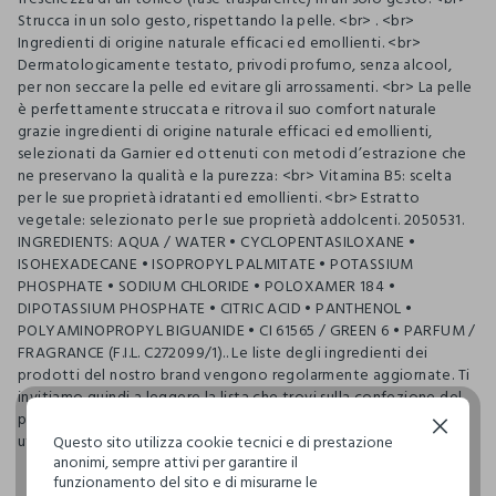
Strucca in un solo gesto, rispettando la pelle. <br> . <br>
Ingredienti di origine naturale efficaci ed emollienti. <br>
Dermatologicamente testato, privodi profumo, senza alcool,
per non seccare la pelle ed evitare gli arrossamenti. <br> La pelle
è perfettamente struccata e ritrova il suo comfort naturale
grazie ingredienti di origine naturale efficaci ed emollienti,
selezionati da Garnier ed ottenuti con metodi d’estrazione che
ne preservano la qualità e la purezza: <br> Vitamina B5: scelta
per le sue proprietà idratanti ed emollienti. <br> Estratto
vegetale: selezionato per le sue proprietà addolcenti. 2050531.
INGREDIENTS: AQUA / WATER • CYCLOPENTASILOXANE •
ISOHEXADECANE • ISOPROPYL PALMITATE • POTASSIUM
PHOSPHATE • SODIUM CHLORIDE • POLOXAMER 184 •
DIPOTASSIUM PHOSPHATE • CITRIC ACID • PANTHENOL •
POLYAMINOPROPYL BIGUANIDE • CI 61565 / GREEN 6 • PARFUM /
FRAGRANCE (F.I.L. C272099/1).. Le liste degli ingredienti dei
prodotti del nostro brand vengono regolarmente aggiornate. Ti
invitiamo quindi a leggere la lista che trovi sulla confezione del
prodotto per assicurarti che gli ingredienti siano adatti al tuo
Continua senza accettare
utilizzo personale.
Questo sito utilizza cookie tecnici e di prestazione
anonimi, sempre attivi per garantire il
funzionamento del sito e di misurarne le