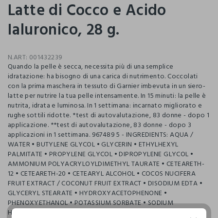
Latte di Cocco e Acido
Ialuronico, 28 g.
N.ART:
001432239
Quando la pelle è secca, necessita più di una semplice
idratazione: ha bisogno di una carica di nutrimento. Coccolati
con la prima maschera in tessuto di Garnier imbevuta in un siero-
latte per nutrire la tua pelle intensamente. In 15 minuti: la pelle è
nutrita, idrata e luminosa. In 1 settimana: incarnato migliorato e
rughe sottili ridotte. *test di autovalutazione, 83 donne - dopo 1
applicazione. **test di autovalutazione, 83 donne - dopo 3
applicazioni in 1 settimana. 967489 5 - INGREDIENTS: AQUA /
WATER • BUTYLENE GLYCOL • GLYCERIN • ETHYLHEXYL
PALMITATE • PROPYLENE GLYCOL • DIPROPYLENE GLYCOL •
AMMONIUM POLYACRYLOYLDIMETHYL TAURATE • CETEARETH-
12 • CETEARETH-20 • CETEARYL ALCOHOL • COCOS NUCIFERA
FRUIT EXTRACT / COCONUT FRUIT EXTRACT • DISODIUM EDTA •
GLYCERYL STEARATE • HYDROXYACETOPHENONE •
PHENOXYETHANOL • POTASSIUM SORBATE • SODIUM
HYALURONATE • TOCOPHEROL • XANTHAN GUM • PARFUM /