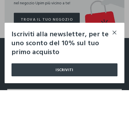
nel negozio Upim più vicino a te!
TROVA IL TUO NEGOZIO
TROVA IL TUO NEGOZIO
Iscriviti alla newsletter, per te
footer.ariatitle
uno sconto del 10% sul tuo
Un click, un regalo:
primo acquisto
-10% subito per te 💌
ISCRIVITI
Iscriviti ora alla newsletter e ottieni il
-10% di sconto
sul
tuo prossimo acquisto!
label.color
LABEL.SELECTSIZE
AZIENDA