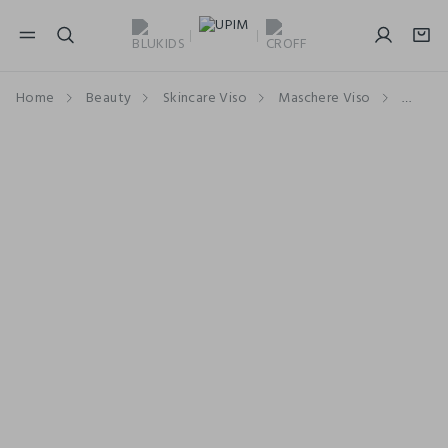
NAVIGATION.ARIA.GOTOMAINCONTENT
NAVIGATION.ARIA.GOTOFOOTER
Home
Beauty
Skincare Viso
Maschere Viso
Masche