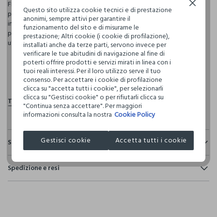
FRAGRANCE (F.I.L. C246449/1). - Le liste degli ingredienti dei
Continua senza accettare
Questo sito utilizza cookie tecnici e di prestazione
prodotti del nostro brand vengono regolarmente aggiornate. Ti
anonimi, sempre attivi per garantire il
invitiamo quindi a leggere la lista che trovi sulla confezione del
funzionamento del sito e di misurarne le
prodotto per assicurarti che gli ingredienti siano adatti al tuo
prestazione; Altri cookie (i cookie di profilazione),
utilizzo personale.
installati anche da terze parti, servono invece per
verificare le tue abitudini di navigazione al fine di
poterti offrire prodotti e servizi mirati in linea con i
tuoi reali interessi. Per il loro utilizzo serve il tuo
pdp.loyalty.section.advantages
consenso. Per accettare i cookie di profilazione
clicca su "accetta tutti i cookie", per selezionarli
clicca su "Gestisci cookie" o per rifiutarli clicca su
"Continua senza accettare". Per maggiori
informazioni consulta la nostra
Cookie Policy
Gestisci cookie
Accetta tutti i cookie
Sostenibilità e trasparenza
Sicurezza
Spedizione e resi
Il 100% dei nostri articoli viene sottoposto a test chimico-
fisici, per verificarne il rispetto dei limiti che abbiamo
Hai fino a 30 giorni dalla consegna del tuo ordine online per
definito per l’uso di sostanze chimiche, talvolta anche più
cambiare idea e restituire i prodotti che hai acquistato.
restrittivi rispetto a quelli previsti dalla normativa
internazionale.