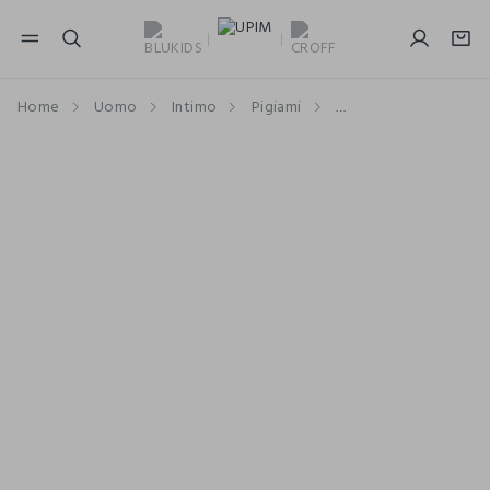
NAVIGATION.ARIA.GOTOMAINCONTENT
NAVIGATION.ARIA.GOTOFOOTER
Home
Uomo
Intimo
Pigiami
Pigiami Combinabili