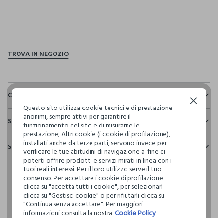
pdp.loyalty.section.advantages
Composizione e cura
Continua senza accettare
Questo sito utilizza cookie tecnici e di prestazione
Composizione:
anonimi, sempre attivi per garantire il
Sostenibilità e trasparenza
100% POLIESTERE
funzionamento del sito e di misurarne le
prestazione; Altri cookie (i cookie di profilazione),
Sicurezza
installati anche da terze parti, servono invece per
Spedizione e resi
Il 100% dei nostri articoli viene sottoposto a test chimico-
verificare le tue abitudini di navigazione al fine di
NON CANDEGGIARE
fisici, per verificarne il rispetto dei limiti che abbiamo
poterti offrire prodotti e servizi mirati in linea con i
Hai fino a 30 giorni dalla consegna del tuo ordine online per
definito per l’uso di sostanze chimiche, talvolta anche più
tuoi reali interessi. Per il loro utilizzo serve il tuo
cambiare idea e restituire i prodotti che hai acquistato.
restrittivi rispetto a quelli previsti dalla normativa
consenso. Per accettare i cookie di profilazione
TEMPERATURA MASSIMA 40°C - PROCEDURA DELICATA
internazionale.
clicca su "accetta tutti i cookie", per selezionarli
clicca su "Gestisci cookie" o per rifiutarli clicca su
Clicca qui per vedere i dettagli
"Continua senza accettare". Per maggiori
NON LAVARE A SECCO
informazioni consulta la nostra
Cookie Policy