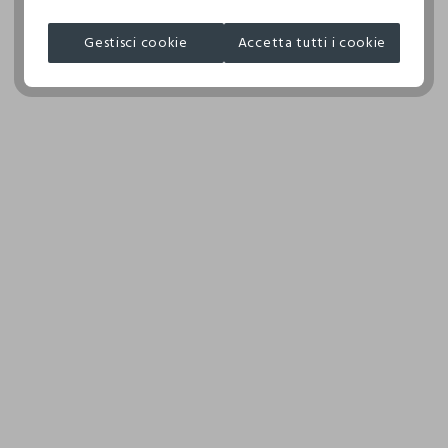
I nostri fornitori
NON ASCIUGARE IN ASCIUGA BIANCHERIA A TAMBURO
NINGBO RIZI DRESSES CO. LTD.
Gestisci cookie
Accetta tutti i cookie
ROTATIVO
MADE IN CHINA
TEMPERATURA MASSIMA DELLA PIASTRA DEL FERRO
110°C, LA STIRATURA A VAPORE PUO' PROVOCARE
DANNI IRREVERSIBILI
ASCIUGARE SU UNA SUPERFICIE