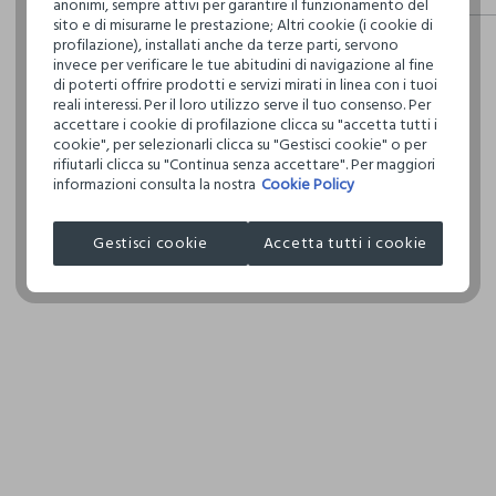
anonimi, sempre attivi per garantire il funzionamento del
fisici, per ve
sito e di misurarne le prestazione; Altri cookie (i cookie di
Hai fino a 3
definito per 
profilazione), installati anche da terze parti, servono
per cambiare 
restrittivi ri
TEMPER
invece per verificare le tue abitudini di navigazione al fine
internaziona
NORMA
di poterti offrire prodotti e servizi mirati in linea con i tuoi
reali interessi. Per il loro utilizzo serve il tuo consenso. Per
Clicca qui pe
LAVAGG
accettare i cookie di profilazione clicca su "accetta tutti i
TETRACL
cookie", per selezionarli clicca su "Gestisci cookie" o per
IL SEG
I nostri forni
rifiutarli clicca su "Continua senza accettare". Per maggiori
informazioni consulta la nostra
Cookie Policy
NORTHERN F
NON AS
TAMBU
MADE IN BA
Gestisci cookie
Accetta tutti i cookie
TEMPER
150°C
ASCIUG