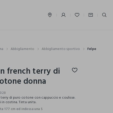
label.account.login
na
Abbigliamento
Abbigliamento sportivo
Felpe
in french terry di
cotone donna
028
h terry di puro cotone con cappuccio e coulisse.
 in costina. Tinta unita.
lta 177 cm ed indossa una S