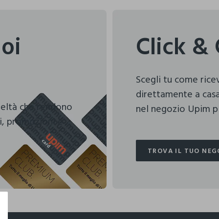
uoi
Click & 
Scegli tu come ric
direttamente a casa
deltà che rendono
nel negozio Upim pi
i, promozioni e
TROVA IL TUO NEG
TROVA IL TUO NEG