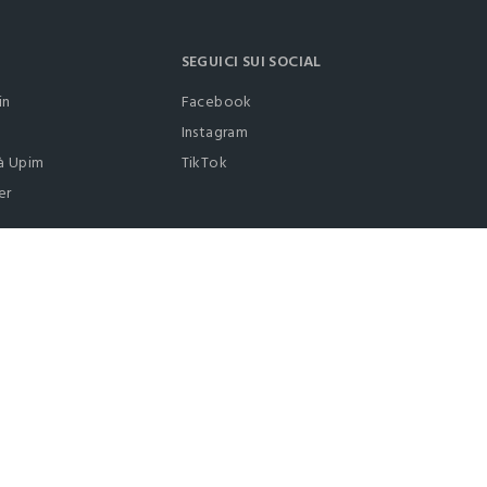
SEGUICI SUI SOCIAL
in
Facebook
Instagram
à Upim
TikTok
er
0412399081 (lun-ven 9-17)
it |
italiano