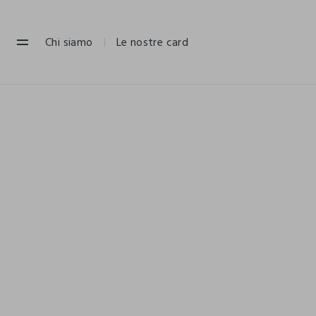
NAVIGATION.ARIA.GOTOMAINCONTENT
NAVIGATION.ARIA.GOTOFOOTER
Chi siamo
Le nostre card