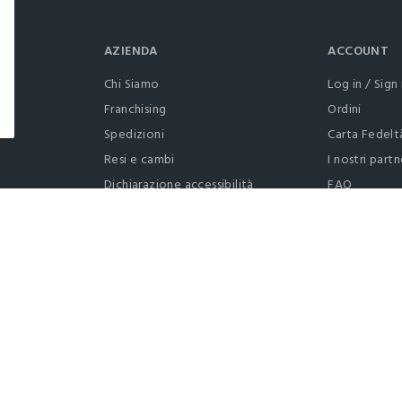
AZIENDA
ACCOUNT
Chi Siamo
Log in / Sign 
Franchising
Ordini
Spedizioni
Carta Fedelt
Resi e cambi
I nostri partn
Dichiarazione accessibilità
FAQ
RaccogliAMO
Contattaci: 