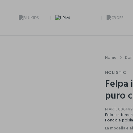
Home
Don
HOLISTIC
Felpa 
puro 
N.ART:
006449
Felpa in frenc
Fondo e polsini
La modella è a