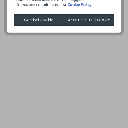
informazioni consulta la nostra
Cookie Policy
Clicca qui per vedere i dettagli
I nostri fornitori
Gestisci cookie
Accetta tutti i cookie
COSNOVA ITALIA SRL
MADE IN CHINA