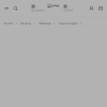
NAVIGATION.ARIA.GOTOMAINCONTENT
NAVIGATION.ARIA.GOTOFOOTER
Home
Beauty
Makeup
Sopracciglia
Mascara e Gel