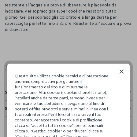
resistente all’acqua e a prova di sbavature è piacevole da
indossare. Per sopracciglia super cool che resistono tutto il
giorno! Gel per sopracciglia colorato e a lunga durata per
sopracciglia perfette fino a 72 ore. Resistente all’acqua e a prova
di sbavature.
pdp.loyalty.section.advantages
Continua senza accettare
Questo sito utilizza cookie tecnici e di prestazione
anonimi, sempre attivi per garantire il
funzionamento del sito e di misurarne le
Sostenibilità e trasparenza
prestazione; Altri cookie (i cookie di profilazione),
installati anche da terze parti, servono invece per
Sicurezza
verificare le tue abitudini di navigazione al fine di
Spedizione e resi
poterti offrire prodotti e servizi mirati in linea con i
Il 100% dei nostri articoli viene sottoposto a test chimico-
tuoi reali interessi. Per il loro utilizzo serve il tuo
fisici, per verificarne il rispetto dei limiti che abbiamo
Hai fino a 30 giorni dalla consegna del tuo ordine online per
consenso. Per accettare i cookie di profilazione
definito per l’uso di sostanze chimiche, talvolta anche più
clicca su "accetta tutti i cookie", per selezionarli
cambiare idea e restituire i prodotti che hai acquistato.
restrittivi rispetto a quelli previsti dalla normativa
clicca su "Gestisci cookie" o per rifiutarli clicca su
internazionale.
"Continua senza accettare". Per maggiori