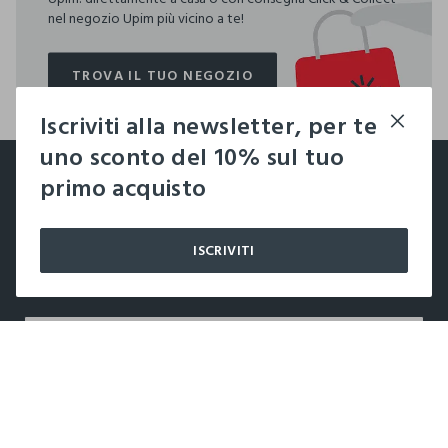
nel negozio Upim più vicino a te!
TROVA IL TUO NEGOZIO
TROVA IL TUO NEGOZIO
Iscriviti alla newsletter, per te
footer.ariatitle
uno sconto del 10% sul tuo
Un click, un regalo:
primo acquisto
-10% subito per te 💌
ISCRIVITI
Iscriviti ora alla newsletter e ottieni il
-10% di sconto
sul
tuo prossimo acquisto!
label.color
AGGIUNGI
AZIENDA