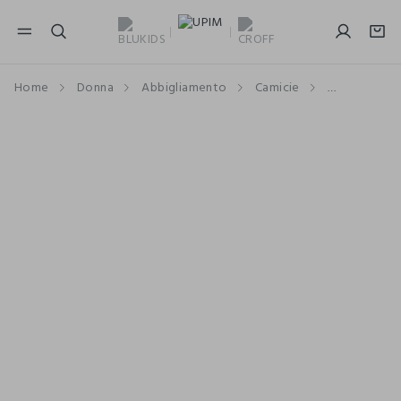
NAVIGATION.ARIA.GOTOMAINCONTENT
NAVIGATION.ARIA.GOTOFOOTER
Home
Donna
Abbigliamento
Camicie
Camicie a 