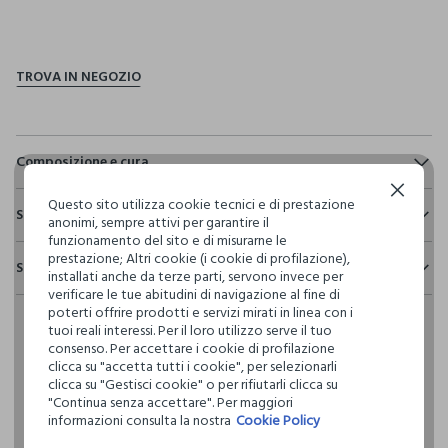
pdp.loyalty.section.advantages
Composizione e cura
Continua senza accettare
Composizione:
Questo sito utilizza cookie tecnici e di prestazione
Sostenibilità e trasparenza
85% LYOCELL,15% POLIESTERE
anonimi, sempre attivi per garantire il
funzionamento del sito e di misurarne le
Sicurezza
prestazione; Altri cookie (i cookie di profilazione),
Spedizione e resi
Il 100% dei nostri articoli viene sottoposto a test chimico-
installati anche da terze parti, servono invece per
NON CANDEGGIARE
fisici, per verificarne il rispetto dei limiti che abbiamo
verificare le tue abitudini di navigazione al fine di
Hai fino a 30 giorni dalla consegna del tuo ordine online per
definito per l’uso di sostanze chimiche, talvolta anche più
poterti offrire prodotti e servizi mirati in linea con i
cambiare idea e restituire i prodotti che hai acquistato.
restrittivi rispetto a quelli previsti dalla normativa
tuoi reali interessi. Per il loro utilizzo serve il tuo
TEMPERATURA MASSIMA 40°C - PROCEDURA DELICATA
internazionale.
consenso. Per accettare i cookie di profilazione
clicca su "accetta tutti i cookie", per selezionarli
Clicca qui per vedere i dettagli
clicca su "Gestisci cookie" o per rifiutarli clicca su
NON LAVARE A SECCO
"Continua senza accettare". Per maggiori
informazioni consulta la nostra
Cookie Policy
I nostri fornitori
NON ASCIUGARE IN ASCIUGA BIANCHERIA A TAMBURO