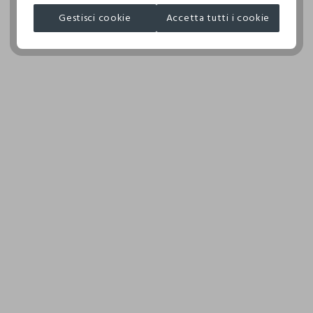
JIAXING LANJIA FASHION CO., LT
ROTATIVO
Gestisci cookie
Accetta tutti i cookie
MADE IN CHINA
TEMPERATURA MASSIMA DELLA PIASTRA DEL FERRO
110°C, LA STIRATURA A VAPORE PUO' PROVOCARE
DANNI IRREVERSIBILI
ASCIUGARE SU FILO