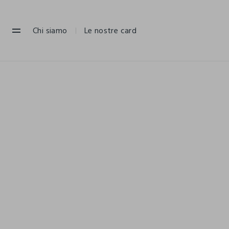
NAVIGATION.ARIA.GOTOMAINCONTENT
NAVIGATION.ARIA.GOTOFOOTER
Chi siamo
Le nostre card