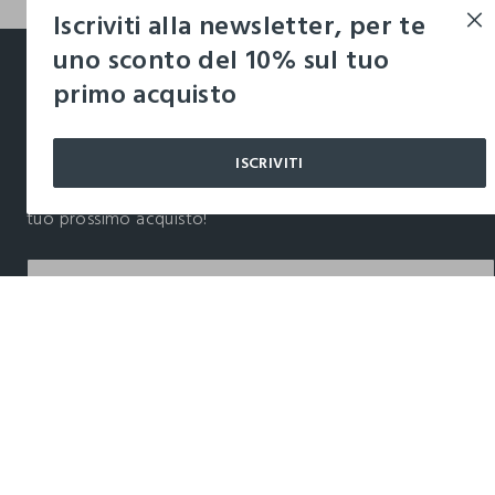
Iscriviti alla newsletter, per te
footer.ariatitle
uno sconto del 10% sul tuo
primo acquisto
Un click, un regalo:
-10% subito per te 💌
ISCRIVITI
Iscriviti ora alla newsletter e ottieni il
-10% di sconto
sul
tuo prossimo acquisto!