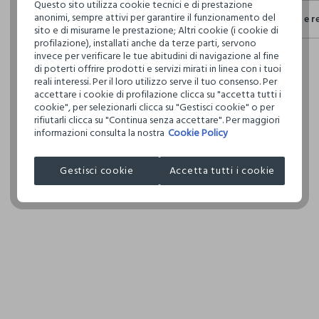
Questo sito utilizza cookie tecnici e di prestazione
Sicurezza
anonimi, sempre attivi per garantire il funzionamento del
Spedizione e r
Il 100% dei n
NON C
sito e di misurarne le prestazione; Altri cookie (i cookie di
fisici, per ve
profilazione), installati anche da terze parti, servono
Hai fino a 3
definito per 
invece per verificare le tue abitudini di navigazione al fine
per cambiare 
restrittivi ri
TEMPER
di poterti offrire prodotti e servizi mirati in linea con i tuoi
internaziona
DELICA
reali interessi. Per il loro utilizzo serve il tuo consenso. Per
accettare i cookie di profilazione clicca su "accetta tutti i
Clicca qui pe
cookie", per selezionarli clicca su "Gestisci cookie" o per
NON LA
rifiutarli clicca su "Continua senza accettare". Per maggiori
informazioni consulta la nostra
Cookie Policy
I nostri forni
NON AS
NISSIE (IND
TAMBU
Gestisci cookie
Accetta tutti i cookie
MADE IN IND
TEMPER
110°C,
DANNI I
ASCIUG