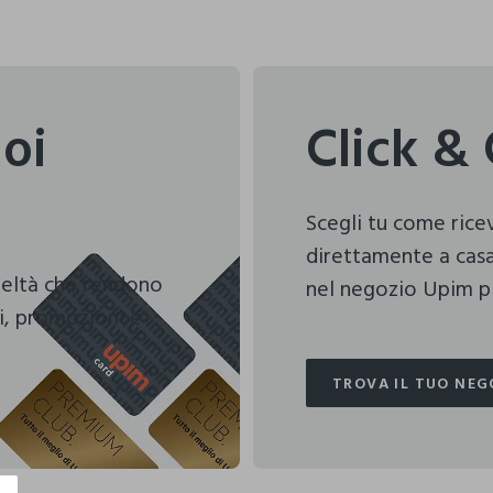
uoi
Click & 
Scegli tu come ric
direttamente a casa
deltà che rendono
nel negozio Upim pi
i, promozioni e
TROVA IL TUO NEG
TROVA IL TUO NEG