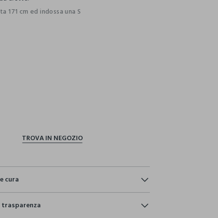
lta 171 cm ed indossa una S
ection.advantages
e cura
e:
e trasparenza
NE