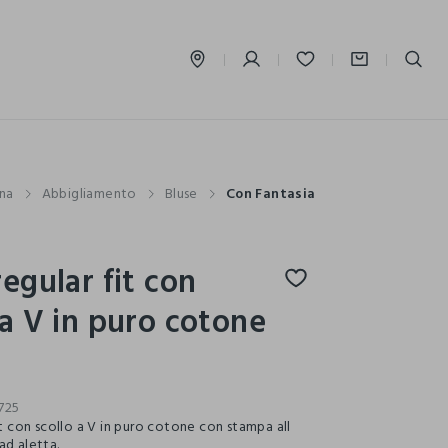
label.account.login
na
Abbigliamento
Bluse
Con Fantasia
regular fit con
 a V in puro cotone
725
it con scollo a V in puro cotone con stampa all
ad aletta.