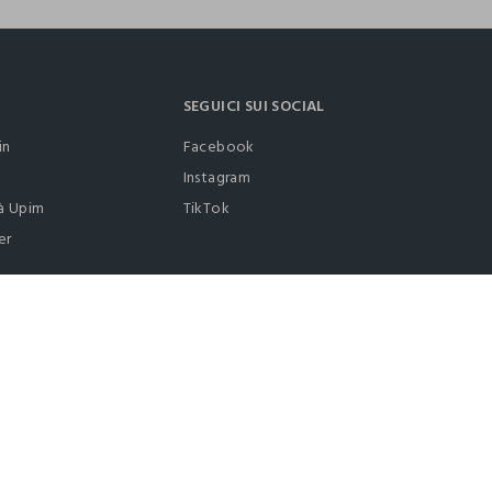
SEGUICI SUI SOCIAL
in
Facebook
Instagram
à Upim
TikTok
er
0412399081 (lun-ven 9-17)