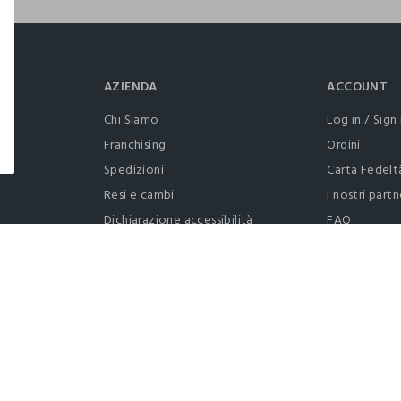
AZIENDA
ACCOUNT
Chi Siamo
Log in / Sign 
Franchising
Ordini
Spedizioni
Carta Fedelt
Resi e cambi
I nostri partn
Dichiarazione accessibilità
FAQ
RaccogliAMO
Contattaci: 