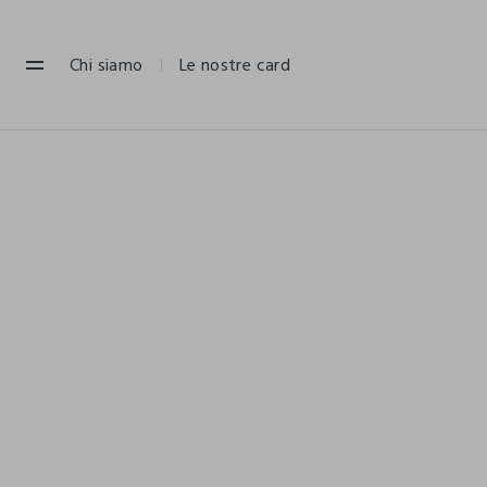
NAVIGATION.ARIA.GOTOMAINCONTENT
NAVIGATION.ARIA.GOTOFOOTER
Chi siamo
Le nostre card