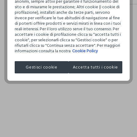
anonimi, sempre attivi per garantire il funzionamento del
fisici, per ve
sito e di misurarne le prestazione; Altri cookie (i cookie di
Hai fino a 3
definito per 
profilazione), installati anche da terze parti, servono
per cambiare 
restrittivi ri
TEMPER
invece per verificare le tue abitudini di navigazione al fine
internaziona
DELICA
di poterti offrire prodotti e servizi mirati in linea con i tuoi
reali interessi. Per il loro utilizzo serve il tuo consenso. Per
Clicca qui pe
LAVAGG
accettare i cookie di profilazione clicca su "accetta tutti i
TETRACL
cookie", per selezionarli clicca su "Gestisci cookie" o per
IL SEG
I nostri forni
rifiutarli clicca su "Continua senza accettare". Per maggiori
informazioni consulta la nostra
Cookie Policy
APPARELS V
NON AS
TAMBU
MADE IN BA
Gestisci cookie
Accetta tutti i cookie
TEMPER
110°C,
DANNI I
ASCIUG