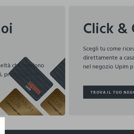
uoi
Click & 
Scegli tu come ric
direttamente a casa
deltà che rendono
nel negozio Upim pi
i, promozioni e
TROVA IL TUO NEG
TROVA IL TUO NEG