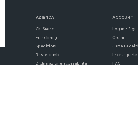
AZIENDA
ACCOUNT
Chi Siamo
Log in / Sign 
Franchising
Ordini
Spedizioni
Carta Fedelt
Resi e cambi
I nostri partn
Dichiarazione accessibilità
FAQ
RaccogliAMO
Contattaci: 