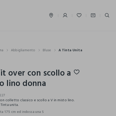
label.account.login
na
Abbigliamento
Bluse
A Tinta Unita
fit over con scollo a
o lino donna
227
con colletto classico e scollo a V in misto lino.
Tinta unita.
lta 175 cm ed indossa una S