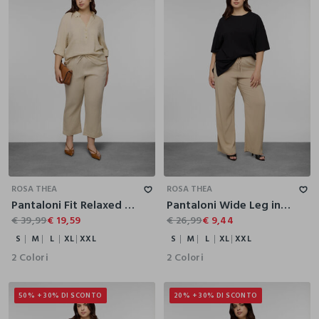
S
M
L
XL
XXL
S
M
L
XL
XXL
ROSA THEA
ROSA THEA
Pantaloni Fit Relaxed in puro lino donna curvy
Pantaloni Wide Leg in pura viscosa donna curvy
€ 39,99
€ 19,59
€ 26,99
€ 9,44
S
M
L
XL
XXL
S
M
L
XL
XXL
2 Colori
2 Colori
50% + 30% DI SCONTO
20% + 30% DI SCONTO