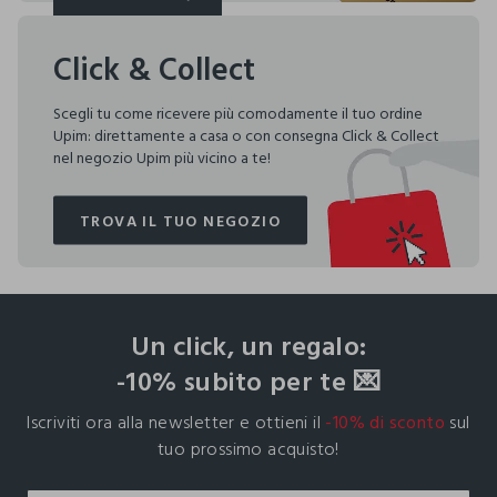
SCOPRI DI PIÙ
Click & Collect
Scegli tu come ricevere più comodamente il tuo ordine
Upim: direttamente a casa o con consegna Click & Collect
nel negozio Upim più vicino a te!
TROVA IL TUO NEGOZIO
TROVA IL TUO NEGOZIO
footer.ariatitle
Un click, un regalo:
-10% subito per te 💌
Iscriviti ora alla newsletter e ottieni il
-10% di sconto
sul
tuo prossimo acquisto!