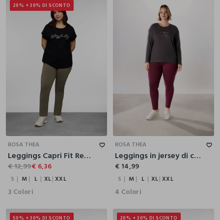
20% + 30% DI SCONTO
S
M
L
XL
XXL
S
M
L
XL
XXL
ROSA THEA
ROSA THEA
Leggings Capri Fit Regular in jersey di cotone stretch donna curvy
Leggings in jersey di cotone stretch donna curvy
€ 12,99
€ 6,36
€ 14,99
S
M
L
XL
XXL
S
M
L
XL
XXL
3 Colori
4 Colori
50% + 30% DI SCONTO
20% + 30% DI SCONTO