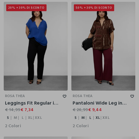
20% + 30% DI SCONTO
50% + 30% DI SCONTO
S
M
L
XL
XXL
S
M
L
XL
XXL
ROSA THEA
ROSA THEA
Leggings Fit Regular in jersey di cotone stretch donna
Pantaloni Wide Leg in pura viscosa donna curvy
€ 14,99
€ 7,34
€ 26,99
€ 9,44
S
M
L
XL
XXL
S
M
L
XL
XXL
2 Colori
2 Colori