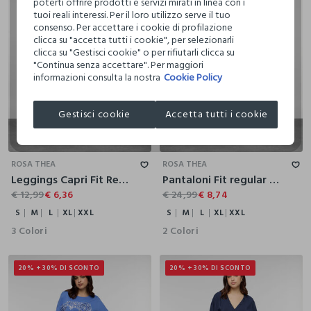
poterti offrire prodotti e servizi mirati in linea con i
tuoi reali interessi. Per il loro utilizzo serve il tuo
consenso. Per accettare i cookie di profilazione
clicca su "accetta tutti i cookie", per selezionarli
clicca su "Gestisci cookie" o per rifiutarli clicca su
"Continua senza accettare". Per maggiori
informazioni consulta la nostra
Cookie Policy
Gestisci cookie
Accetta tutti i cookie
S
M
L
XL
XXL
S
M
L
XL
XXL
ROSA THEA
ROSA THEA
Leggings Capri Fit Regular in jersey di cotone stretch donna curvy
Pantaloni Fit regular donna curvy
€ 12,99
€ 6,36
€ 24,99
€ 8,74
S
M
L
XL
XXL
S
M
L
XL
XXL
3 Colori
2 Colori
20% + 30% DI SCONTO
20% + 30% DI SCONTO