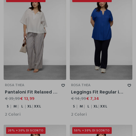
S
M
L
XL
XXL
S
M
L
XL
XXL
ROSA THEA
ROSA THEA
Pantaloni Fit Relaxed misto lino donna curvy
Leggings Fit Regular in jersey di cotone stretch donna
€ 39,99
€ 13,99
€ 14,99
€ 7,34
S
M
L
XL
XXL
S
M
L
XL
XXL
2 Colori
2 Colori
20% + 30% DI SCONTO
50% + 30% DI SCONTO