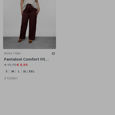
S
M
L
XL
XXL
ROSA THEA
Pantaloni Comfort Fit donna curvy
€ 19,99
€ 6,99
S
M
L
XL
XXL
2 Colori