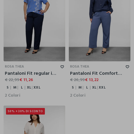
S
M
L
XL
XXL
S
M
L
XL
XXL
ROSA THEA
ROSA THEA
Pantaloni Fit regular in pura viscosa donna curvy
Pantaloni Fit Comfort donna curvy
€ 22,99
€ 11,26
€ 26,99
€ 13,22
S
M
L
XL
XXL
S
M
L
XL
XXL
2 Colori
2 Colori
50% + 30% DI SCONTO