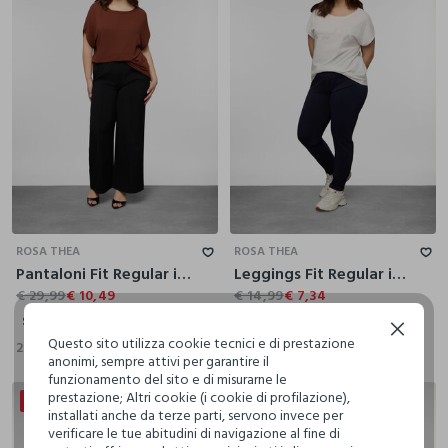
S
M
L
XL
XXL
S
M
L
XL
XXL
ROSA THEA
ROSA THEA
Pantaloni Fit Regular in poli viscosa donna curvy
Leggings Fit Regular in jersey di cotone stretch donna curvy
€ 29,99
€ 10,49
€ 14,99
€ 7,34
S
M
L
XL
XXL
S
M
L
XL
XXL
Continua senza accettare
Questo sito utilizza cookie tecnici e di prestazione
2 Colori
3 Colori
anonimi, sempre attivi per garantire il
funzionamento del sito e di misurarne le
prestazione; Altri cookie (i cookie di profilazione),
20% + 30% DI SCONTO
50% + 30% DI SCONTO
installati anche da terze parti, servono invece per
verificare le tue abitudini di navigazione al fine di