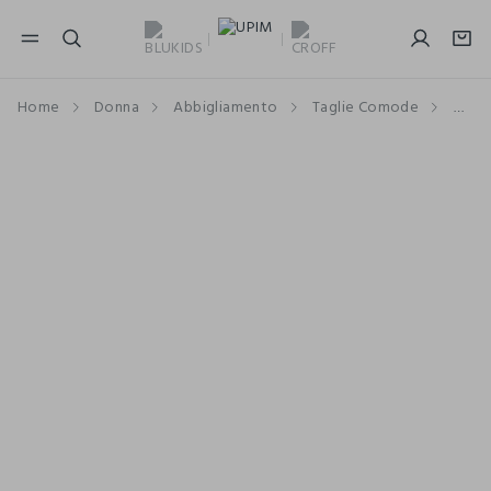
NAVIGATION.ARIA.GOTOMAINCONTENT
NAVIGATION.ARIA.GOTOFOOTER
Home
Donna
Abbigliamento
Taglie Comode
Pant