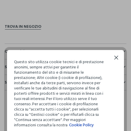
pdp.loyalty.section.advantages
Composizione e cura
Continua senza accettare
Composizione:
Questo sito utilizza cookie tecnici e di prestazione
Sostenibilità e trasparenza
98% COTONE,2% ELASTAN
anonimi, sempre attivi per garantire il
funzionamento del sito e di misurarne le
Sicurezza
prestazione; Altri cookie (i cookie di profilazione),
Spedizione e resi
installati anche da terze parti, servono invece per
Il 100% dei nostri articoli viene sottoposto a test chimico-
NON CANDEGGIARE
verificare le tue abitudini di navigazione al fine di
fisici, per verificarne il rispetto dei limiti che abbiamo
Hai fino a 30 giorni dalla consegna del tuo ordine online per
poterti offrire prodotti e servizi mirati in linea con i
definito per l’uso di sostanze chimiche, talvolta anche più
cambiare idea e restituire i prodotti che hai acquistato.
tuoi reali interessi. Per il loro utilizzo serve il tuo
restrittivi rispetto a quelli previsti dalla normativa
TEMPERATURA MASSIMA 30°C - PROCEDURA NORMALE
consenso. Per accettare i cookie di profilazione
internazionale.
clicca su "accetta tutti i cookie", per selezionarli
Clicca qui per vedere i dettagli
clicca su "Gestisci cookie" o per rifiutarli clicca su
LAVAGGIO A SECCO PROFESSIONALE CON
"Continua senza accettare". Per maggiori
TETRACLOROETILENE E TUTTI I SOLVENTI INDICATI CON IL
informazioni consulta la nostra
Cookie Policy
SEGNO F - PROCEDURA NORMALE
I nostri fornitori