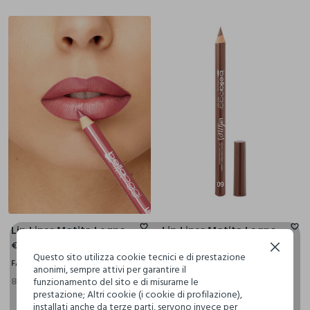
Lip Liner Matita Legno
Lip Liner Matita Legno
€ 4,00
€ 4,00
Continua senza accettare
Questo sito utilizza cookie tecnici e di prestazione
FASUL
FASUL
anonimi, sempre attivi per garantire il
8 Colori
8 Colori
+6
+6
funzionamento del sito e di misurarne le
prestazione; Altri cookie (i cookie di profilazione),
installati anche da terze parti, servono invece per