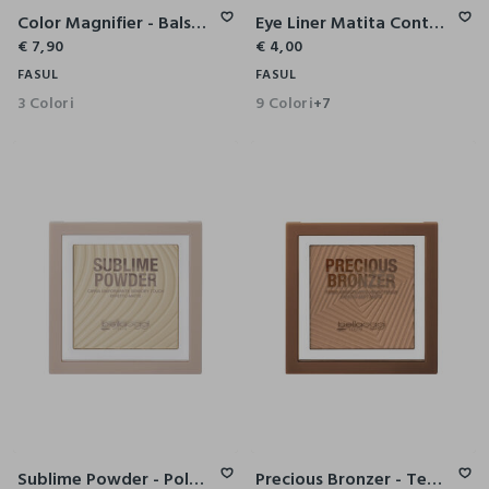
Color Magnifier - Balsamo Labbra Rivelatore Di Colore
Eye Liner Matita Contorno Occhi
€ 7,90
€ 4,00
FASUL
FASUL
3 Colori
9 Colori
+7
Sublime Powder - Polvere Opacizzante Sensory Touch Effetto Shine Poreless
Precious Bronzer - Terra Abbronzante Soft Matte