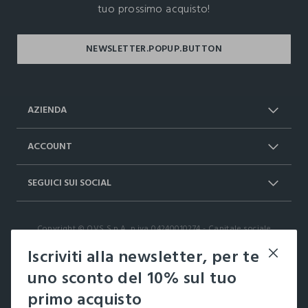
tuo prossimo acquisto!
AZIENDA
Chi Siamo
Franchising
ACCOUNT
Spedizioni
Resi e cambi
Log in / Sign in
Ordini
SEGUICI SUI SOCIAL
Dichiarazione accessibilità
RaccogliAMO
Carta Fedeltà Upim
I nostri partner
Facebook
Instagram
FAQ
Contattaci: 0412399081 (lun-ven 9-
Copyright © OVS S.p.A, p.iva 04240010274 - Capitale sociale
TikTok
17)
290.923.470,04
Iscriviti alla newsletter, per te
it |
italiano
uno sconto del 10% sul tuo
primo acquisto