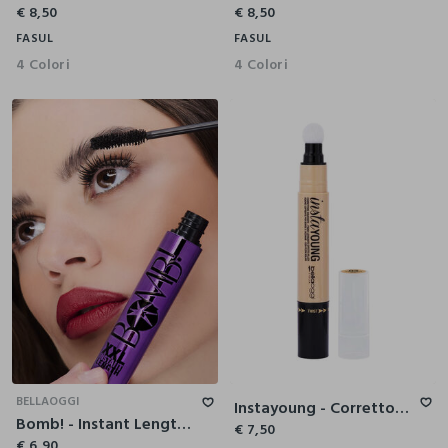
€ 8,50
€ 8,50
FASUL
FASUL
4 Colori
4 Colori
BELLAOGGI
Instayoung - Correttore Anti-Age
Bomb! - Instant Length - Mascara Volume Allungante
€ 7,50
€ 6,90