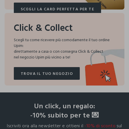
SCEGLI LA CARD PERFETTA PER TE
SCEGLI LA CARD PERFETTA PER TE
Click & Collect
Scegli tu come ricevere più comodamente il tuo ordine
Upim:
direttamente a casa o con consegna Click & Collect
nel negozio Upim più vicino a te!
TROVA IL TUO NEGOZIO
TROVA IL TUO NEGOZIO
footer.ariatitle
Un click, un regalo:
-10% subito per te 💌
Iscriviti ora alla newsletter e ottieni il
-10% di sconto
sul