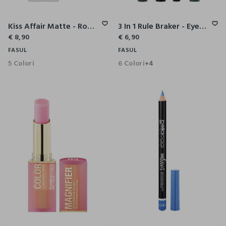
Kiss Affair Matte - Rossetto Extra Matte
3 In 1 Rule Braker - Eyeliner, Eye Kajal, Eyeshadow
€ 8,90
€ 6,90
FASUL
FASUL
5 Colori
6 Colori
+4