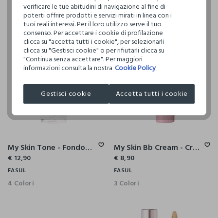
verificare le tue abitudini di navigazione al fine di
poterti offrire prodotti e servizi mirati in linea con i
tuoi reali interessi. Per il loro utilizzo serve il tuo
consenso. Per accettare i cookie di profilazione
clicca su "accetta tutti i cookie", per selezionarli
clicca su "Gestisci cookie" o per rifiutarli clicca su
"Continua senza accettare". Per maggiori
informazioni consulta la nostra
Cookie Policy
Gestisci cookie
Accetta tutti i cookie
My Skin Tone - Fondotinta Universale
My Skin Bb Cream - Crema Colorata
€ 12,90
€ 8,90
FASUL
FASUL
4 Colori
3 Colori