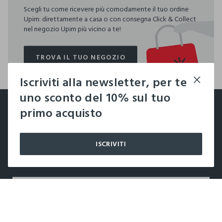
Scegli tu come ricevere più comodamente il tuo ordine
Upim: direttamente a casa o con consegna Click & Collect
nel negozio Upim più vicino a te!
TROVA IL TUO NEGOZIO
TROVA IL TUO NEGOZIO
Iscriviti alla newsletter, per te
footer.ariatitle
uno sconto del 10% sul tuo
Un click, un regalo:
primo acquisto
-10% subito per te 💌
ISCRIVITI
Iscriviti ora alla newsletter e ottieni il
-10% di sconto
sul
tuo prossimo acquisto!
label.color
AGGIUNGI