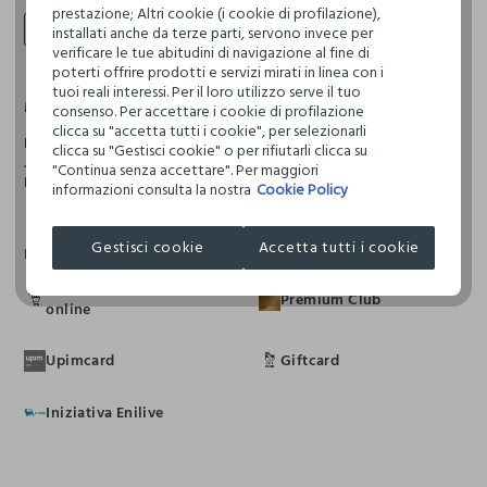
prestazione; Altri cookie (i cookie di profilazione),
Uomo
Donna
Bambino
installati anche da terze parti, servono invece per
verificare le tue abitudini di navigazione al fine di
poterti offrire prodotti e servizi mirati in linea con i
tuoi reali interessi. Per il loro utilizzo serve il tuo
MARCHI
consenso. Per accettare i cookie di profilazione
clicca su "accetta tutti i cookie", per selezionarli
BLUKIDS
HOLISTC MAN
HOLISTIC WOMAN
IANA
IWIE
clicca su "Gestisci cookie" o per rifiutarli clicca su
J. HART & BROS
NICE & CHIC
NYMOS
PRIVACY
"Continua senza accettare". Per maggiori
ROSA THEA
RUMFORD
informazioni consulta la nostra
Cookie Policy
Gestisci cookie
Accetta tutti i cookie
IN QUESTO NEGOZIO
Punto di ritiro ordini
Premium Club
online
Upimcard
Giftcard
Iniziativa Enilive