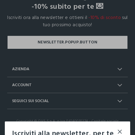
-10% subito per te 💌
Iscriviti ora alla newsletter e ottieni il
-10% di sconto
sul
tuo prossimo acquisto!
AZIENDA
Chi Siamo
Franchising
ACCOUNT
Spedizioni
Resi e cambi
Log in / Sign in
Ordini
SEGUICI SUI SOCIAL
Dichiarazione accessibilità
RaccogliAMO
Carta Fedeltà Upim
I nostri partner
Facebook
Instagram
FAQ
Contattaci: 0412399081 (lun-ven 9-
Copyright © OVS S.p.A, p.iva 04240010274 - Capitale sociale
TikTok
17)
290.923.470,04
Iscriviti alla newsletter, per te