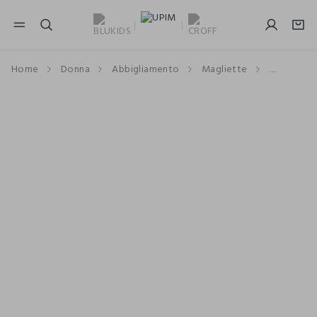
NAVIGATION.ARIA.GOTOMAINCONTENT
NAVIGATION.ARIA.GOTOFOOTER
Home
Donna
Abbigliamento
Magliette
Maniche 