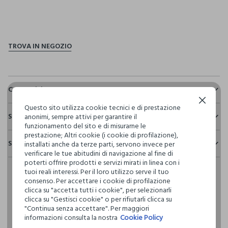
pdp.loyalty.section.advantages
Composizione e cura
Continua senza accettare
Composizione:
Questo sito utilizza cookie tecnici e di prestazione
Sostenibilità e trasparenza
100% COTONE
anonimi, sempre attivi per garantire il
funzionamento del sito e di misurarne le
Sicurezza
prestazione; Altri cookie (i cookie di profilazione),
Spedizione e resi
installati anche da terze parti, servono invece per
Il 100% dei nostri articoli viene sottoposto a test chimico-
NON CANDEGGIARE
verificare le tue abitudini di navigazione al fine di
fisici, per verificarne il rispetto dei limiti che abbiamo
Hai fino a 30 giorni dalla consegna del tuo ordine online per
poterti offrire prodotti e servizi mirati in linea con i
definito per l’uso di sostanze chimiche, talvolta anche più
cambiare idea e restituire i prodotti che hai acquistato.
tuoi reali interessi. Per il loro utilizzo serve il tuo
restrittivi rispetto a quelli previsti dalla normativa
TEMPERATURA MASSIMA 30°C - PROCEDURA DELICATA
consenso. Per accettare i cookie di profilazione
internazionale.
clicca su "accetta tutti i cookie", per selezionarli
Clicca qui per vedere i dettagli
clicca su "Gestisci cookie" o per rifiutarli clicca su
LAVAGGIO A SECCO PROFESSIONALE CON
"Continua senza accettare". Per maggiori
TETRACLOROETILENE E TUTTI I SOLVENTI INDICATI CON IL
informazioni consulta la nostra
Cookie Policy
SEGNO F - PROCEDURA NORMALE
I nostri fornitori