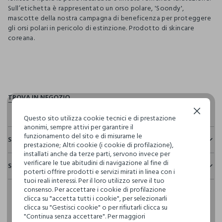
Sull’etichetta è rappresentato un orso polare, 'Soondy',
mascotte della nostra campagna di beneficenza per proteggere
gli orsi polari in pericolo di estinzione. Prodotto di skincare
coreana.
pdp.loyalty.section.advantages
Continua senza accettare
Questo sito utilizza cookie tecnici e di prestazione
anonimi, sempre attivi per garantire il
funzionamento del sito e di misurarne le
Sostenibilità e trasparenza
prestazione; Altri cookie (i cookie di profilazione),
installati anche da terze parti, servono invece per
Sicurezza
verificare le tue abitudini di navigazione al fine di
Spedizione e resi
Il 100% dei nostri articoli viene sottoposto a test chimico-
poterti offrire prodotti e servizi mirati in linea con i
fisici, per verificarne il rispetto dei limiti che abbiamo
tuoi reali interessi. Per il loro utilizzo serve il tuo
Hai fino a 30 giorni dalla consegna del tuo ordine online per
definito per l’uso di sostanze chimiche, talvolta anche più
consenso. Per accettare i cookie di profilazione
cambiare idea e restituire i prodotti che hai acquistato.
restrittivi rispetto a quelli previsti dalla normativa
clicca su "accetta tutti i cookie", per selezionarli
internazionale.
clicca su "Gestisci cookie" o per rifiutarli clicca su
"Continua senza accettare". Per maggiori
Clicca qui per vedere i dettagli