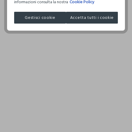
informazioni consulta la nostra
Cookie Policy
I nostri fornitori
Gestisci cookie
Accetta tutti i cookie
BEAUTY UP SRL