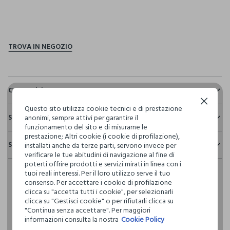
pdp.loyalty.section.advantages
Composizione e cura
Continua senza accettare
Composizione:
Questo sito utilizza cookie tecnici e di prestazione
Sostenibilità e trasparenza
55% LINO,45% COTONE
anonimi, sempre attivi per garantire il
funzionamento del sito e di misurarne le
Sicurezza
prestazione; Altri cookie (i cookie di profilazione),
Spedizione e resi
installati anche da terze parti, servono invece per
Il 100% dei nostri articoli viene sottoposto a test chimico-
NON CANDEGGIARE
verificare le tue abitudini di navigazione al fine di
fisici, per verificarne il rispetto dei limiti che abbiamo
Hai fino a 30 giorni dalla consegna del tuo ordine online per
poterti offrire prodotti e servizi mirati in linea con i
definito per l’uso di sostanze chimiche, talvolta anche più
cambiare idea e restituire i prodotti che hai acquistato.
tuoi reali interessi. Per il loro utilizzo serve il tuo
restrittivi rispetto a quelli previsti dalla normativa
TEMPERATURA MASSIMA 30°C - PROCEDURA DELICATA
consenso. Per accettare i cookie di profilazione
internazionale.
clicca su "accetta tutti i cookie", per selezionarli
Clicca qui per vedere i dettagli
clicca su "Gestisci cookie" o per rifiutarli clicca su
LAVAGGIO A SECCO PROFESSIONALE CON
"Continua senza accettare". Per maggiori
TETRACLOROETILENE E TUTTI I SOLVENTI INDICATI CON IL
informazioni consulta la nostra
Cookie Policy
SEGNO F - PROCEDURA NORMALE
I nostri fornitori