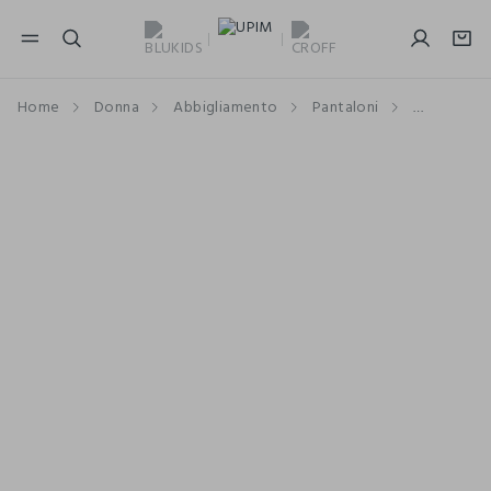
NAVIGATION.ARIA.GOTOMAINCONTENT
NAVIGATION.ARIA.GOTOFOOTER
Home
Donna
Abbigliamento
Pantaloni
Palazzo