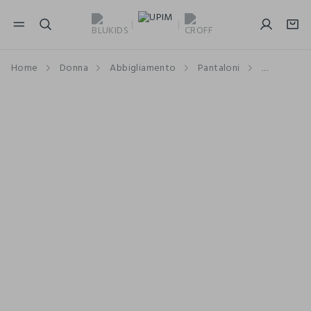
NAVIGATION.ARIA.GOTOMAINCONTENT
NAVIGATION.ARIA.GOTOFOOTER
Home
Donna
Abbigliamento
Pantaloni
Cropped