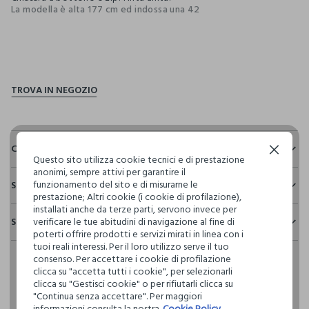
La modella è alta 177 cm ed indossa una 42
pdp.loyalty.section.advantages
Composizione e cura
Continua senza accettare
Questo sito utilizza cookie tecnici e di prestazione
anonimi, sempre attivi per garantire il
Composizione:
funzionamento del sito e di misurarne le
Sostenibilità e trasparenza
100% COTONE
prestazione; Altri cookie (i cookie di profilazione),
Sicurezza
installati anche da terze parti, servono invece per
Spedizione e resi
verificare le tue abitudini di navigazione al fine di
Il 100% dei nostri articoli viene sottoposto a test chimico-
NON CANDEGGIARE
poterti offrire prodotti e servizi mirati in linea con i
fisici, per verificarne il rispetto dei limiti che abbiamo
Hai fino a 30 giorni dalla consegna del tuo ordine online per
tuoi reali interessi. Per il loro utilizzo serve il tuo
definito per l’uso di sostanze chimiche, talvolta anche più
consenso. Per accettare i cookie di profilazione
cambiare idea e restituire i prodotti che hai acquistato.
restrittivi rispetto a quelli previsti dalla normativa
TEMPERATURA MASSIMA 30°C - PROCEDURA NORMALE
clicca su "accetta tutti i cookie", per selezionarli
internazionale.
clicca su "Gestisci cookie" o per rifiutarli clicca su
"Continua senza accettare". Per maggiori
Clicca qui per vedere i dettagli
LAVAGGIO A SECCO PROFESSIONALE CON
informazioni consulta la nostra
Cookie Policy