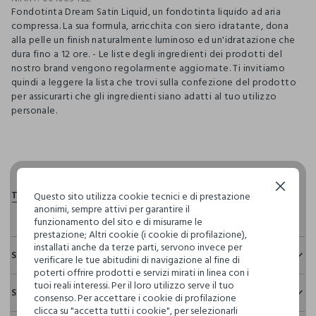
Fondotinta Dream Satin Liquid, un fondotinta liquido ad aria
compressa. La sua formula, arricchita con siero idratante, dona
alla pelle un finish naturalmente luminoso ed un'idratazione che
dura fino a 12 ore. - Le liste degli ingredienti dei prodotti del
nostro brand vengono regolarmente aggiornate. Ti invitiamo
quindi a leggere la lista che trovi sulla confezione del prodotto
per assicurarti che gli ingredienti siano adatti al tuo utilizzo
personale.
pdp.loyalty.section.advantages
Continua senza accettare
Questo sito utilizza cookie tecnici e di prestazione
anonimi, sempre attivi per garantire il
funzionamento del sito e di misurarne le
prestazione; Altri cookie (i cookie di profilazione),
installati anche da terze parti, servono invece per
Sostenibilità e trasparenza
verificare le tue abitudini di navigazione al fine di
poterti offrire prodotti e servizi mirati in linea con i
Sicurezza
tuoi reali interessi. Per il loro utilizzo serve il tuo
Spedizione e resi
consenso. Per accettare i cookie di profilazione
Il 100% dei nostri articoli viene sottoposto a test chimico-
clicca su "accetta tutti i cookie", per selezionarli
fisici, per verificarne il rispetto dei limiti che abbiamo