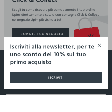
Scegli tu come ricevere più comodamente il tuo ordine
Upim: direttamente a casa o con consegna Click & Collect
nel negozio Upim più vicino a te!
TROVA IL TUO NEGOZIO
TROVA IL TUO NEGOZIO
Iscriviti alla newsletter, per te
footer.ariatitle
uno sconto del 10% sul tuo
Un click, un regalo:
primo acquisto
-10% subito per te 💌
ISCRIVITI
Iscriviti ora alla newsletter e ottieni il
-10% di sconto
sul
tuo prossimo acquisto!
label.color
LABEL.SELECTSIZE