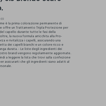
.
869
me è la prima colorazione permanente di
che offre un Trattamento Tripla Protezione per
del capello durante tutte le fasi della
oltre, la nuova formula arricchita alla Pro-
rza e rivitalizza i capelli, assicurando una
tta dei capelli bianchi e un colore ricco e
a durata. - Le liste degli ingredienti dei
nostro brand vengono regolarmente aggiornate.
indi a leggere la lista che trovi sulla confezione
r assicurarti che gli ingredienti siano adatti al
rsonale.
ection.advantages