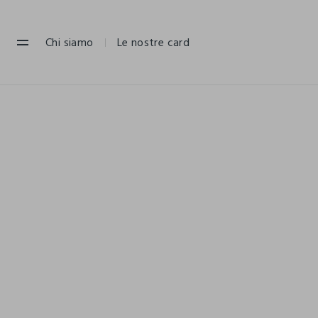
NAVIGATION.ARIA.GOTOMAINCONTENT
NAVIGATION.ARIA.GOTOFOOTER
Chi siamo
Le nostre card