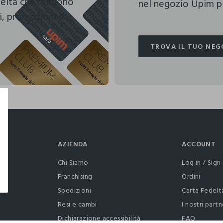
deltà che rendono
nel negozio Upim pi
i, promozioni e
TROVA IL TUO NEG
TROVA IL TUO NEG
AZIENDA
ACCOUNT
Chi Siamo
Log in / Sign 
Franchising
Ordini
Spedizioni
Carta Fedelt
Resi e cambi
I nostri partn
Dichiarazione accessibilità
FAQ