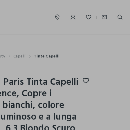
label.account.login
uty
Capelli
Tinte Capelli
l Paris Tinta Capelli
ence, Copre i
i bianchi, colore
 luminoso e a lunga
, 6.3 Biondo Scuro