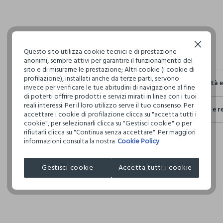
Continua senza accettare
Questo sito utilizza cookie tecnici e di prestazione
anonimi, sempre attivi per garantire il funzionamento del
sito e di misurarne le prestazione; Altri cookie (i cookie di
profilazione), installati anche da terze parti, servono
Sostenibilità 
invece per verificare le tue abitudini di navigazione al fine
di poterti offrire prodotti e servizi mirati in linea con i tuoi
Sicurezza
reali interessi. Per il loro utilizzo serve il tuo consenso. Per
Spedizione e r
Il 100% dei n
accettare i cookie di profilazione clicca su "accetta tutti i
fisici, per ve
cookie", per selezionarli clicca su "Gestisci cookie" o per
Hai fino a 3
definito per 
rifiutarli clicca su "Continua senza accettare". Per maggiori
per cambiare 
restrittivi ri
informazioni consulta la nostra
Cookie Policy
internaziona
Clicca qui pe
Gestisci cookie
Accetta tutti i cookie
I nostri forni
ZACOBI S.P.A
MADE IN ITA