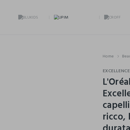
Home
Bea
EXCELLENCE
L'Oréa
Excell
capell
ricco,
durata