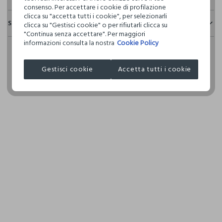
consenso. Per accettare i cookie di profilazione
Sicurezza
clicca su "accetta tutti i cookie", per selezionarli
Spedizione e resi
clicca su "Gestisci cookie" o per rifiutarli clicca su
Il 100% dei nostri articoli viene sottoposto a test chimico-
"Continua senza accettare". Per maggiori
fisici, per verificarne il rispetto dei limiti che abbiamo
Hai fino a 30 giorni dalla consegna del tuo ordine online per
informazioni consulta la nostra
Cookie Policy
definito per l’uso di sostanze chimiche, talvolta anche più
cambiare idea e restituire i prodotti che hai acquistato.
restrittivi rispetto a quelli previsti dalla normativa
internazionale.
Gestisci cookie
Accetta tutti i cookie
Clicca qui per vedere i dettagli
I nostri fornitori
ZACOBI S.P.A.
MADE IN ITALY