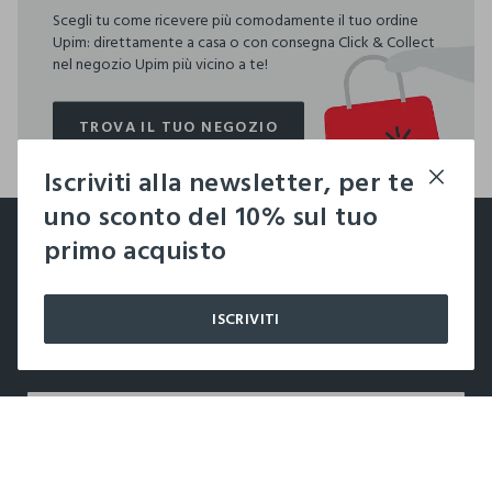
Scegli tu come ricevere più comodamente il tuo ordine
Upim: direttamente a casa o con consegna Click & Collect
nel negozio Upim più vicino a te!
TROVA IL TUO NEGOZIO
TROVA IL TUO NEGOZIO
Iscriviti alla newsletter, per te
footer.ariatitle
uno sconto del 10% sul tuo
Un click, un regalo:
primo acquisto
-10% subito per te 💌
ISCRIVITI
Iscriviti ora alla newsletter e ottieni il
-10% di sconto
sul
tuo prossimo acquisto!
label.color
AGGIUNGI