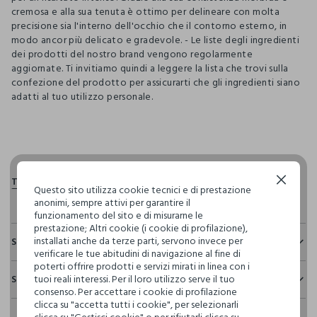
cremosa e alla sua tenuta è ottimo per delineare con molta
precisione sia l'interno dell'occhio che il contorno esterno, in
modo ancor più delicato e gradevole. - Le liste degli ingredienti
dei prodotti del nostro brand vengono regolarmente
aggiornate. Ti invitiamo quindi a leggere la lista che trovi sulla
confezione del prodotto per assicurarti che gli ingredienti siano
adatti al tuo utilizzo personale.
pdp.loyalty.section.advantages
Continua senza accettare
Questo sito utilizza cookie tecnici e di prestazione
anonimi, sempre attivi per garantire il
funzionamento del sito e di misurarne le
prestazione; Altri cookie (i cookie di profilazione),
installati anche da terze parti, servono invece per
Sostenibilità e trasparenza
verificare le tue abitudini di navigazione al fine di
poterti offrire prodotti e servizi mirati in linea con i
Sicurezza
tuoi reali interessi. Per il loro utilizzo serve il tuo
Spedizione e resi
Il 100% dei nostri articoli viene sottoposto a test chimico-
consenso. Per accettare i cookie di profilazione
fisici, per verificarne il rispetto dei limiti che abbiamo
clicca su "accetta tutti i cookie", per selezionarli
Hai fino a 30 giorni dalla consegna del tuo ordine online per
definito per l’uso di sostanze chimiche, talvolta anche più