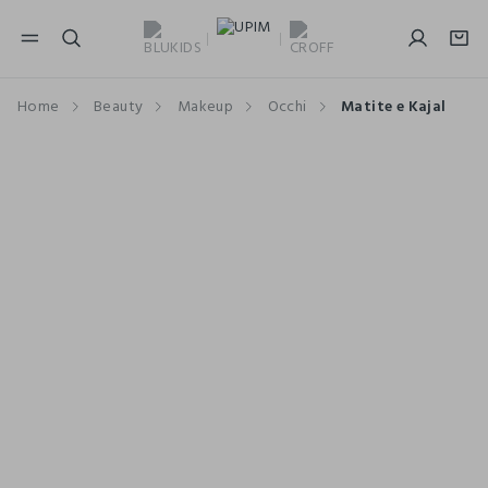
NAVIGATION.ARIA.GOTOMAINCONTENT
NAVIGATION.ARIA.GOTOFOOTER
Home
Beauty
Makeup
Occhi
Matite e Kajal