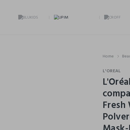
Home
Bea
L'OREAL
L'Oréa
compat
Fresh 
Polver
Mask-F