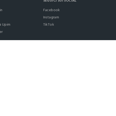
SEGUICI SUI SOCIAL
in
Facebook
Instagram
à Upim
TikTok
er
0412399081 (lun-ven 9-17)
it |
italiano