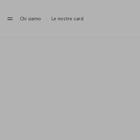
NAVIGATION.ARIA.GOTOMAINCONTENT
NAVIGATION.ARIA.GOTOFOOTER
Chi siamo
Le nostre card