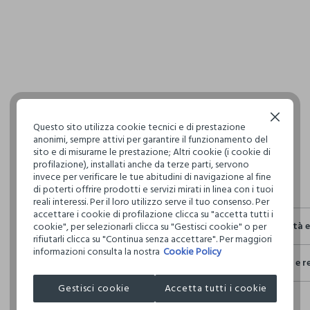
pdp.loyalty.s
single.size
Continua senza accettare
Questo sito utilizza cookie tecnici e di prestazione
anonimi, sempre attivi per garantire il funzionamento del
sito e di misurarne le prestazione; Altri cookie (i cookie di
profilazione), installati anche da terze parti, servono
invece per verificare le tue abitudini di navigazione al fine
di poterti offrire prodotti e servizi mirati in linea con i tuoi
reali interessi. Per il loro utilizzo serve il tuo consenso. Per
accettare i cookie di profilazione clicca su "accetta tutti i
Sostenibilità 
cookie", per selezionarli clicca su "Gestisci cookie" o per
rifiutarli clicca su "Continua senza accettare". Per maggiori
Sicurezza
informazioni consulta la nostra
Cookie Policy
Spedizione e r
Il 100% dei n
fisici, per ve
Hai fino a 3
Gestisci cookie
Accetta tutti i cookie
definito per 
per cambiare 
restrittivi ri