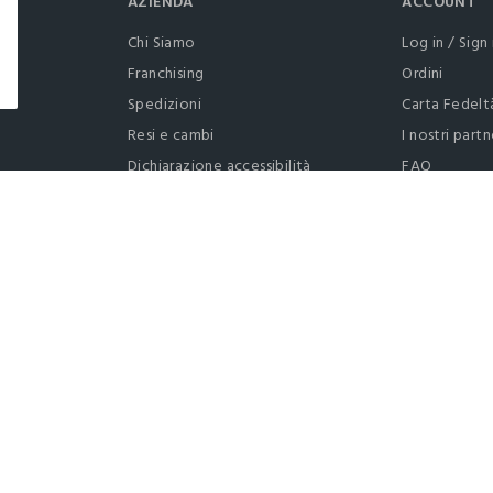
AZIENDA
ACCOUNT
Chi Siamo
Log in / Sign 
Franchising
Ordini
Spedizioni
Carta Fedelt
Resi e cambi
I nostri partn
Dichiarazione accessibilità
FAQ
RaccogliAMO
Contattaci: 