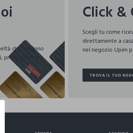
uoi
Click & 
Scegli tu come ric
direttamente a casa
deltà che rendono
nel negozio Upim pi
i, promozioni e
TROVA IL TUO NEG
TROVA IL TUO NEG