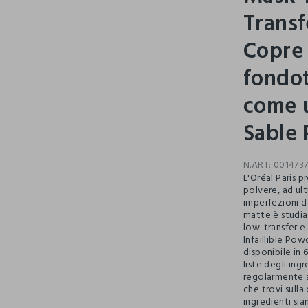
Transf
Copre
fondot
come u
Sable 
N.ART:
001473
L'Oréal Paris p
polvere, ad ul
imperfezioni de
matte è studia
low-transfer e 
Infaillible P
disponibile in 6
liste degli in
regolarmente ag
che trovi sulla
ingredienti sia