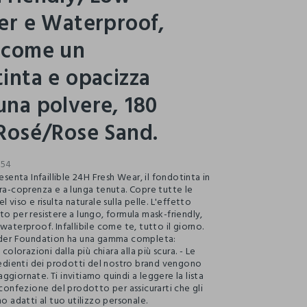
er e Waterproof,
 come un
inta e opacizza
na polvere, 180
Rosé/Rose Sand.
754
resenta Infaillible 24H Fresh Wear, il fondotinta in
tra-coprenza e a lunga tenuta. Copre tutte le
l viso e risulta naturale sulla pelle. L'effetto
to per resistere a lungo, formula mask-friendly,
waterproof. Infallibile come te, tutto il giorno.
owder Foundation ha una gamma completa:
 colorazioni dalla più chiara alla più scura. - Le
gredienti dei prodotti del nostro brand vengono
giornate. Ti invitiamo quindi a leggere la lista
 confezione del prodotto per assicurarti che gli
no adatti al tuo utilizzo personale.