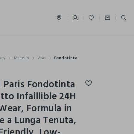
label.account.login
uty
Makeup
Viso
Fondotinta
l Paris Fondotinta
to Infaillible 24H
Wear, Formula in
e a Lunga Tenuta,
riendly, Low-