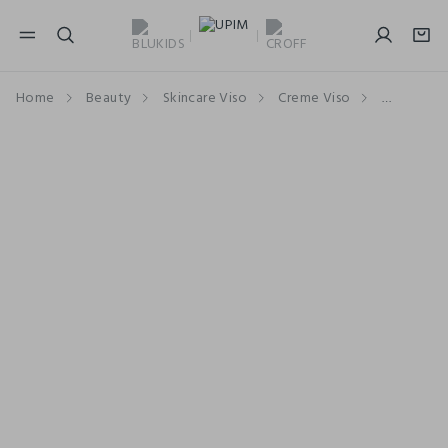
NAVIGATION.ARIA.GOTOMAINCONTENT
NAVIGATION.ARIA.GOTOFOOTER
Home
Beauty
Skincare Viso
Creme Viso
Crema An