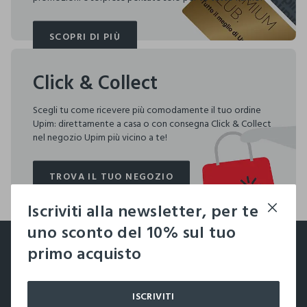
SCOPRI DI PIÙ
SCOPRI DI PIÙ
Click & Collect
Scegli tu come ricevere più comodamente il tuo ordine
Upim: direttamente a casa o con consegna Click & Collect
nel negozio Upim più vicino a te!
TROVA IL TUO NEGOZIO
TROVA IL TUO NEGOZIO
Iscriviti alla newsletter, per te
footer.ariatitle
uno sconto del 10% sul tuo
Un click, un regalo:
primo acquisto
-10% subito per te 💌
ISCRIVITI
Iscriviti ora alla newsletter e ottieni il
-10% di sconto
sul