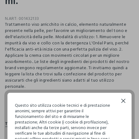
ml.
N.ART:
001432133
Trattamento viso arricchito in calcio, elemento naturalmente
presente nella pelle, per favorire un miglioramento del tono e
dell'elasticità della pelle. Modalità di utilizzo: 1. Rimuovere le
impurità da viso e collo con la detergenza L'Oréal Paris, perché
l'efficacia anti-età inizia con una perfetta pulizia del viso. 2.
Applicare la crema con movimenti circolari per un migliore
assorbimento.. Le liste degli ingredienti dei prodotti del nostro
brand vengono regolarmente aggiornate. Ti invitiamo quindi a
leggere la lista che trovi sulla confezione del prodotto per
assicurarti che gli ingredienti siano adatti al tuo utilizzo
personale.
Continua senza accettare
Questo sito utilizza cookie tecnici e di prestazione
pdp.loyalty.section.advantages
anonimi, sempre attivi per garantire il
funzionamento del sito e di misurarne le
prestazione; Altri cookie (i cookie di profilazione),
installati anche da terze parti, servono invece per
verificare le tue abitudini di navigazione al fine di
poterti offrire prodotti e servizi mirati in linea con i