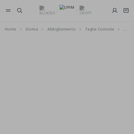
NAVIGATION.ARIA.GOTOMAINCONTENT
NAVIGATION.ARIA.GOTOFOOTER
Home
Donna
Abbigliamento
Taglie Comode
Pant