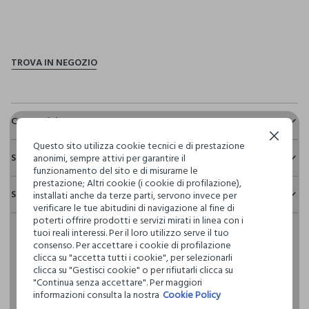
pdp.loyalty.section.advantages
Composizione e cura
Continua senza accettare
Composizione:
Questo sito utilizza cookie tecnici e di prestazione
Sostenibilità e trasparenza
96% COTONE,4% POLIESTERE
anonimi, sempre attivi per garantire il
funzionamento del sito e di misurarne le
Sicurezza
prestazione; Altri cookie (i cookie di profilazione),
Spedizione e resi
installati anche da terze parti, servono invece per
Il 100% dei nostri articoli viene sottoposto a test chimico-
NON CANDEGGIARE
verificare le tue abitudini di navigazione al fine di
fisici, per verificarne il rispetto dei limiti che abbiamo
Hai fino a 30 giorni dalla consegna del tuo ordine online per
poterti offrire prodotti e servizi mirati in linea con i
definito per l’uso di sostanze chimiche, talvolta anche più
cambiare idea e restituire i prodotti che hai acquistato.
tuoi reali interessi. Per il loro utilizzo serve il tuo
restrittivi rispetto a quelli previsti dalla normativa
TEMPERATURA MASSIMA 30°C - PROCEDURA NORMALE
consenso. Per accettare i cookie di profilazione
internazionale.
clicca su "accetta tutti i cookie", per selezionarli
Clicca qui per vedere i dettagli
clicca su "Gestisci cookie" o per rifiutarli clicca su
LAVAGGIO A SECCO PROFESSIONALE CON
"Continua senza accettare". Per maggiori
TETRACLOROETILENE E TUTTI I SOLVENTI INDICATI CON IL
informazioni consulta la nostra
Cookie Policy
SEGNO F - PROCEDURA NORMALE
I nostri fornitori