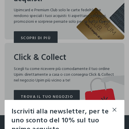
Upimcard e Premium Club solo le carte fedeltà che
rendono speciali i tuoi acquisti: ti aspettano vantaggi,
promozioni e sorprese pensate solo per te tutto l'anno!
SCOPRI DI PIÙ
SCOPRI DI PIÙ
Click & Collect
Scegli tu come ricevere più comodamente il tuo ordine
Upim: direttamente a casa o con consegna Click & Collect
nel negozio Upim più vicino a te!
TROVA IL TUO NEGOZIO
TROVA IL TUO NEGOZIO
Iscriviti alla newsletter, per te
footer.ariatitle
uno sconto del 10% sul tuo
Un click, un regalo: