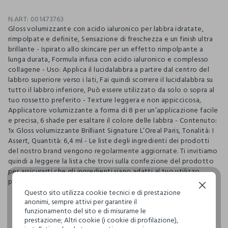
N.ART:
001473763
Gloss volumizzante con acido ialuronico per labbra idratate,
rimpolpate e definite, Sensazione di freschezza e un finish ultra
brillante - Ispirato allo skincare per un effetto rimpolpante a
lunga durata, Formula infusa con acido ialuronico e complesso
collagene - Uso: Applica il lucidalabbra a partire dal centro del
labbro superiore verso i lati, Fai quindi scorrere il lucidalabbra su
tutto il labbro inferiore, Può essere utilizzato da solo o sopra al
tuo rossetto preferito - Texture leggera e non appiccicosa,
Applicatore volumizzante a forma di 8 per un’applicazione facile
e precisa, 6 shade per esaltare il colore delle labbra - Contenuto:
1x Gloss volumizzante Brilliant Signature L’Oreal Paris, Tonalità: I
Assert, Quantità: 6,4 ml - Le liste degli ingredienti dei prodotti
del nostro brand vengono regolarmente aggiornate. Ti invitiamo
quindi a leggere la lista che trovi sulla confezione del prodotto
per assicurarti che gli ingredienti siano adatti al tuo utilizzo
personale.
Continua senza accettare
Questo sito utilizza cookie tecnici e di prestazione
anonimi, sempre attivi per garantire il
funzionamento del sito e di misurarne le
pdp.loyalty.section.advantages
prestazione; Altri cookie (i cookie di profilazione),