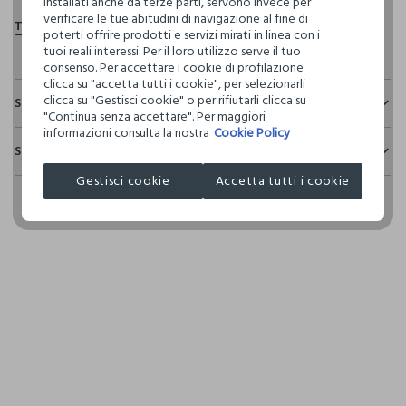
installati anche da terze parti, servono invece per
verificare le tue abitudini di navigazione al fine di
poterti offrire prodotti e servizi mirati in linea con i
tuoi reali interessi. Per il loro utilizzo serve il tuo
consenso. Per accettare i cookie di profilazione
clicca su "accetta tutti i cookie", per selezionarli
clicca su "Gestisci cookie" o per rifiutarli clicca su
Sostenibilità e trasparenza
"Continua senza accettare". Per maggiori
informazioni consulta la nostra
Cookie Policy
Sicurezza
Spedizione e resi
Il 100% dei nostri articoli viene sottoposto a test chimico-
fisici, per verificarne il rispetto dei limiti che abbiamo
Gestisci cookie
Accetta tutti i cookie
Hai fino a 30 giorni dalla consegna del tuo ordine online per
definito per l’uso di sostanze chimiche, talvolta anche più
cambiare idea e restituire i prodotti che hai acquistato.
restrittivi rispetto a quelli previsti dalla normativa
internazionale.
Clicca qui per vedere i dettagli
I nostri fornitori
L'OREAL ITALIA S.P.A.