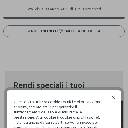
Stai visualizzando 4128 di 3.898 prodotti
SCROLL INFINITO 🙄 ? NO GRAZIE. FILTRA!
Rendi speciali i tuoi
acquisti
Continua senza accettare
Questo sito utilizza cookie tecnici e di prestazione
Upimcard e Premium Club solo le carte fedeltà che
anonimi, sempre attivi per garantire il
rendono speciali i tuoi acquisti: ti aspettano vantaggi,
funzionamento del sito e di misurarne le
prestazione; Altri cookie (i cookie di profilazione),
promozioni e sorprese pensate solo per te tutto l'anno!
installati anche da terze parti, servono invece per
verificare le tue abitudini di navigazione al fine di