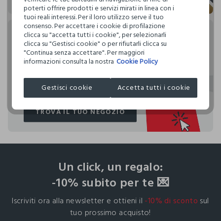
poterti offrire prodotti e servizi mirati in linea con i
SCOPRI DI PIÙ
SCOPRI DI PIÙ
tuoi reali interessi. Per il loro utilizzo serve il tuo
consenso. Per accettare i cookie di profilazione
clicca su "accetta tutti i cookie", per selezionarli
Click & Collect
clicca su "Gestisci cookie" o per rifiutarli clicca su
"Continua senza accettare". Per maggiori
informazioni consulta la nostra
Cookie Policy
Scegli tu come ricevere più comodamente il tuo ordine
Upim: direttamente a casa o con consegna Click & Collect
nel negozio Upim più vicino a te!
Gestisci cookie
Accetta tutti i cookie
TROVA IL TUO NEGOZIO
TROVA IL TUO NEGOZIO
footer.ariatitle
Un click, un regalo:
-10% subito per te 💌
Iscriviti ora alla newsletter e ottieni il
-10% di sconto
sul
tuo prossimo acquisto!