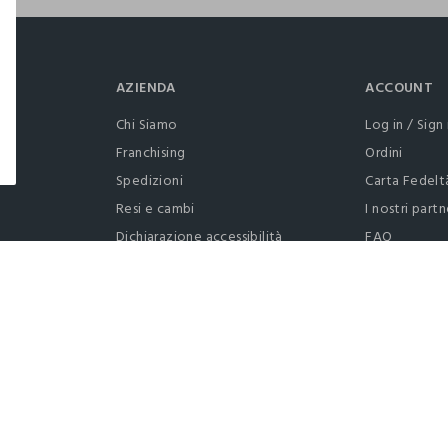
AZIENDA
ACCOUNT
Chi Siamo
Log in / Sign 
Franchising
Ordini
Spedizioni
Carta Fedelt
Resi e cambi
I nostri partn
Dichiarazione accessibilità
FAQ
RaccogliAMO
Contattaci: 