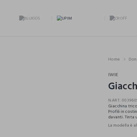
Home
Don
IWIE
Giacch
N.ART:
003960
Giacchina tric
Profili in cost
davanti. Tinta 
La modella è a