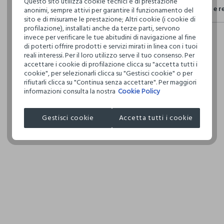
Questo sito utilizza cookie tecnici e di prestazione
Spedizione e r
anonimi, sempre attivi per garantire il funzionamento del
Il 100% dei n
TEMPER
sito e di misurarne le prestazione; Altri cookie (i cookie di
fisici, per ve
NORMA
Hai fino a 3
profilazione), installati anche da terze parti, servono
Emissi
definito per 
per cambiare 
invece per verificare le tue abitudini di navigazione al fine
Per la
restrittivi ri
LAVAGG
di poterti offrire prodotti e servizi mirati in linea con i tuoi
emess
internaziona
TETRACL
reali interessi. Per il loro utilizzo serve il tuo consenso. Per
IL SEG
Clicca qui pe
accettare i cookie di profilazione clicca su "accetta tutti i
cookie", per selezionarli clicca su "Gestisci cookie" o per
Circola
rifiutarli clicca su "Continua senza accettare". Per maggiori
NON AS
Indica
I nostri forni
informazioni consulta la nostra
Cookie Policy
TAMBU
ricicla
AURUM SWEA
TEMPER
Gestisci cookie
Accetta tutti i cookie
MADE IN BA
0.00
110°C,
DANNI I
ASCIUG
3 specifici i
quanta acqua
per produrlo 