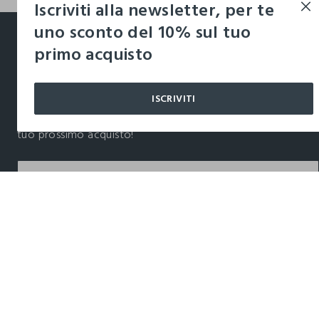
Iscriviti alla newsletter, per te
footer.ariatitle
uno sconto del 10% sul tuo
primo acquisto
Un click, un regalo:
-10% subito per te 💌
ISCRIVITI
Iscriviti ora alla newsletter e ottieni il
-10% di sconto
sul
tuo prossimo acquisto!