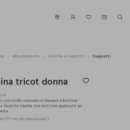
label.account.login
na
Abbigliamento
Giacche e Cappotti
Cappotti
ina tricot donna
530
ot con scollo rotondo e chiusura a bottoni.
ina. Quattro tasche con bottone applicate sul
unita.
lta 177 cm ed indossa una S