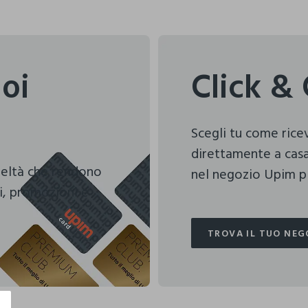
uoi
Click & 
Scegli tu come ric
direttamente a casa
deltà che rendono
nel negozio Upim pi
i, promozioni e
TROVA IL TUO NEG
TROVA IL TUO NEG