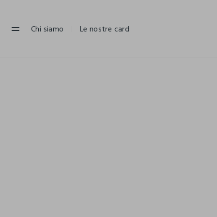
NAVIGATION.ARIA.GOTOMAINCONTENT
NAVIGATION.ARIA.GOTOFOOTER
Chi siamo
Le nostre card