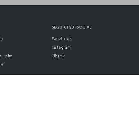
SEGUICI SUI SOCIAL
in
Facebook
Instagram
à Upim
TikTok
er
0412399081 (lun-ven 9-17)