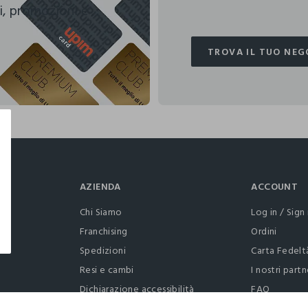
i, promozioni e
TROVA IL TUO NEG
TROVA IL TUO NEG
AZIENDA
ACCOUNT
Chi Siamo
Log in / Sign 
Franchising
Ordini
Spedizioni
Carta Fedelt
Resi e cambi
I nostri partn
Dichiarazione accessibilità
FAQ