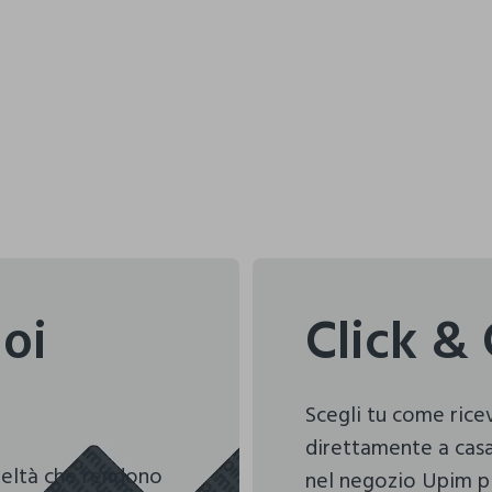
uoi
Click & 
Scegli tu come ric
direttamente a casa
deltà che rendono
nel negozio Upim pi