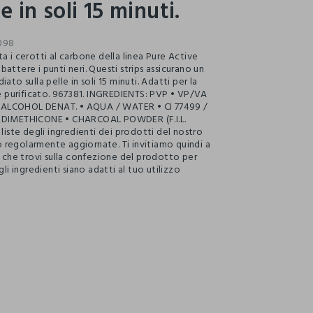
e in soli 15 minuti.
098
a i cerotti al carbone della linea Pure Active
attere i punti neri. Questi strips assicurano un
iato sulla pelle in soli 15 minuti. Adatti per la
o è purificato. 967381. INGREDIENTS: PVP • VP/VA
ALCOHOL DENAT. • AQUA / WATER • CI 77499 /
 DIMETHICONE • CHARCOAL POWDER (F.I.L.
 liste degli ingredienti dei prodotti del nostro
regolarmente aggiornate. Ti invitiamo quindi a
a che trovi sulla confezione del prodotto per
gli ingredienti siano adatti al tuo utilizzo
ection.advantages