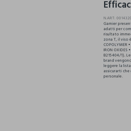
Efficac
N.ART:
001432
Garnier present
adatti per comb
risultato immed
zona T, il vis
COPOLYMER • 
IRON OXIDES •
B215404/1).. Le
brand vengono 
leggere la list
assicurarti che 
personale.
pdp.loyalty.s
single.size