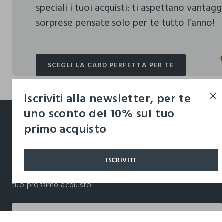
speciali i tuoi acquisti:
ti aspettano vantagg
sorprese pensate solo per te tutto l’anno!
SCEGLI LA CARD PERFETTA PER TE
SCEGLI LA CARD PERFETTA PER TE
Iscriviti alla newsletter, per te
footer.ariatitle
uno sconto del 10% sul tuo
primo acquisto
Un click, un regalo:
-10% subito per te 💌
ISCRIVITI
Iscriviti ora alla newsletter e ottieni il
-10% di sconto
sul
tuo prossimo acquisto!