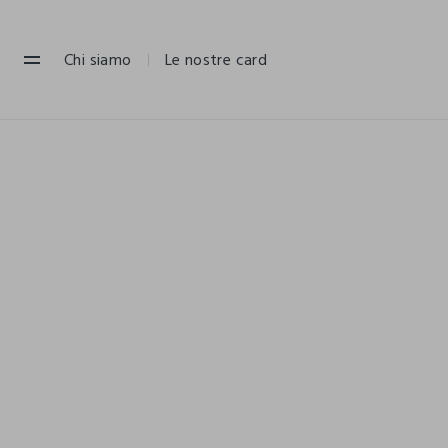
NAVIGATION.ARIA.GOTOMAINCONTENT
NAVIGATION.ARIA.GOTOFOOTER
Chi siamo
Le nostre card