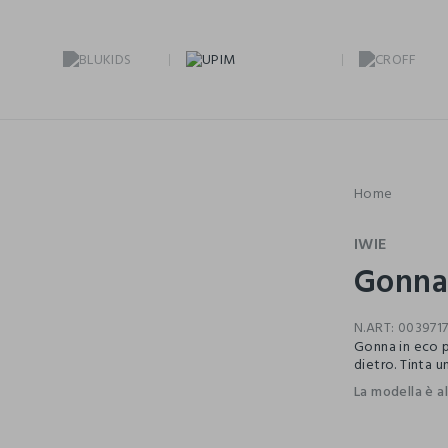
Home
IWIE
Gonna 
N.ART:
003971
Gonna in eco pe
dietro. Tinta un
La modella è a