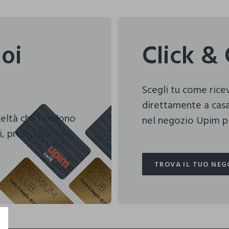
uoi
Click & 
Scegli tu come ric
direttamente a casa
deltà che rendono
nel negozio Upim pi
i, promozioni e
TROVA IL TUO NEG
TROVA IL TUO NEG