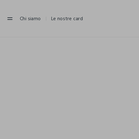
NAVIGATION.ARIA.GOTOMAINCONTENT
NAVIGATION.ARIA.GOTOFOOTER
Chi siamo
Le nostre card