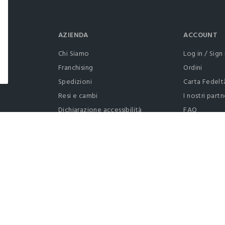
AZIENDA
ACCOUNT
Chi Siamo
Log in / Sign 
Franchising
Ordini
Spedizioni
Carta Fedelt
Resi e cambi
I nostri partn
Dichiarazione accessibilità
FAQ
RaccogliAMO
Contattaci: 