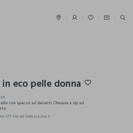
label.account.login
in eco pelle donna
749
lle con spacco sul davanti. Chiusura a zip sul
ita.
lta 177 cm ed indossa una S