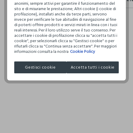
Il 100% dei n
anonimi, sempre attivi per garantire il funzionamento del
fisici, per ve
TEMPER
sito e di misurarne le prestazione; Altri cookie (i cookie di
Hai fino a 3
Emissi
definito per 
DELICA
profilazione), installati anche da terze parti, servono
per cambiare 
Per la
restrittivi ri
invece per verificare le tue abitudini di navigazione al fine
emess
internaziona
di poterti offrire prodotti e servizi mirati in linea con i tuoi
NON LA
reali interessi. Per il loro utilizzo serve il tuo consenso. Per
Clicca qui pe
accettare i cookie di profilazione clicca su "accetta tutti i
cookie", per selezionarli clicca su "Gestisci cookie" o per
Circola
NON AS
rifiutarli clicca su "Continua senza accettare". Per maggiori
Indica
I nostri forni
TAMBU
informazioni consulta la nostra
Cookie Policy
ricicla
ZHEJIANG G
NON ST
MADE IN CH
0.00
Gestisci cookie
Accetta tutti i cookie
ASCIUG
3 specifici i
quanta acqua
per produrlo 