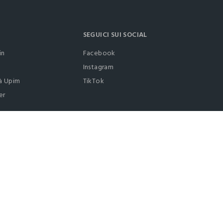
SEGUICI SUI SOCIAL
in
Facebook
Instagram
à Upim
TikTok
er
0412399081 (lun-ven 9-17)