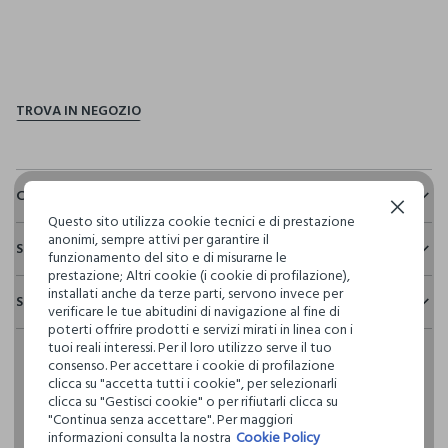
pdp.loyalty.section.advantages
Composizione e cura
Continua senza accettare
Questo sito utilizza cookie tecnici e di prestazione
Composizione:
anonimi, sempre attivi per garantire il
Sostenibilità e trasparenza
65% POLIESTERE,35% COTONE
funzionamento del sito e di misurarne le
prestazione; Altri cookie (i cookie di profilazione),
Sicurezza
installati anche da terze parti, servono invece per
Spedizione e resi
Il 100% dei nostri articoli viene sottoposto a test chimico-
verificare le tue abitudini di navigazione al fine di
NON CANDEGGIARE
fisici, per verificarne il rispetto dei limiti che abbiamo
poterti offrire prodotti e servizi mirati in linea con i
Hai fino a 30 giorni dalla consegna del tuo ordine online per
definito per l’uso di sostanze chimiche, talvolta anche più
tuoi reali interessi. Per il loro utilizzo serve il tuo
cambiare idea e restituire i prodotti che hai acquistato.
restrittivi rispetto a quelli previsti dalla normativa
consenso. Per accettare i cookie di profilazione
TEMPERATURA MASSIMA 40°C - PROCEDURA DELICATA
internazionale.
clicca su "accetta tutti i cookie", per selezionarli
clicca su "Gestisci cookie" o per rifiutarli clicca su
Clicca qui per vedere i dettagli
LAVAGGIO A SECCO PROFESSIONALE CON
"Continua senza accettare". Per maggiori
TETRACLOROETILENE E TUTTI I SOLVENTI INDICATI CON IL
informazioni consulta la nostra
Cookie Policy