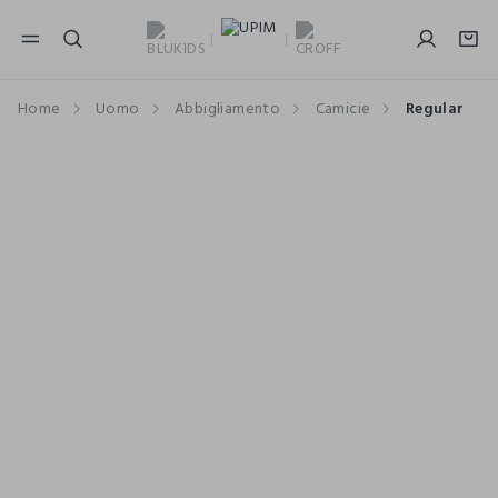
NAVIGATION.ARIA.GOTOMAINCONTENT
NAVIGATION.ARIA.GOTOFOOTER
Home
Uomo
Abbigliamento
Camicie
Regular