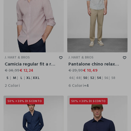
S
M
L
XL
XXL
46
48
50
52
54
56
58
J. HART & BROS
J. HART & BROS
Camicia regular fit a righe con colletto button down uomo
Pantalone chino relaxed fit in misto lino cotone uomo
€ 34,99
€ 12,24
€ 29,99
€ 10,49
S
M
L
XL
XXL
46
48
50
52
54
56
58
2 Colori
6 Colori
+4
50% + 30% DI SCONTO
50% + 30% DI SCONTO