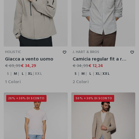
S
M
L
XL
XXL
S
M
L
XL
XXL
HOLISTIC
J. HART & BROS
Giacca a vento uomo
Camicia regular fit a righe con colletto button down uomo
€ 69,99
€ 34,29
€ 34,99
€ 12,24
S
M
L
XL
XXL
S
M
L
XL
XXL
1 Colori
2 Colori
20% + 30% DI SCONTO
50% + 30% DI SCONTO