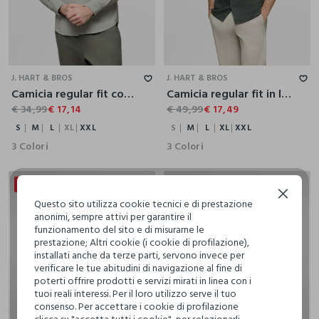
S
M
L
XL
XXL
S
M
L
XL
XXL
J. HART & BROS
J. HART & BROS
Camicia regular fit con collo coreano in cotone e lino uomo
Camicia regular fit in lino con collo classico e doppia tasca uomo
€ 34,99
€ 17,14
€ 49,99
€ 17,49
S
M
L
XL
XXL
S
M
L
XL
XXL
3 Colori
3 Colori
50% + 30% DI SCONTO
50% + 30% DI SCONTO
Continua senza accettare
Questo sito utilizza cookie tecnici e di prestazione
anonimi, sempre attivi per garantire il
funzionamento del sito e di misurarne le
prestazione; Altri cookie (i cookie di profilazione),
installati anche da terze parti, servono invece per
verificare le tue abitudini di navigazione al fine di
poterti offrire prodotti e servizi mirati in linea con i
tuoi reali interessi. Per il loro utilizzo serve il tuo
consenso. Per accettare i cookie di profilazione