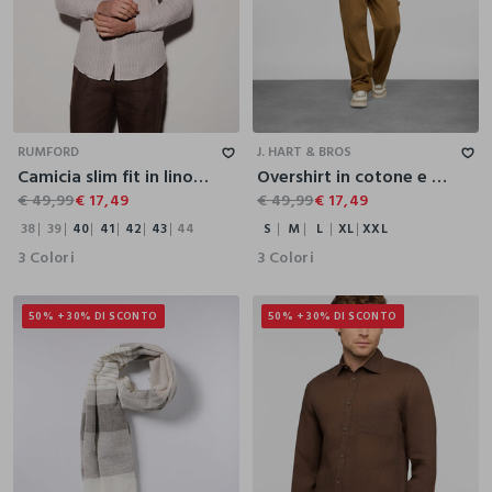
38
39
40
41
42
43
44
S
M
L
XL
XXL
RUMFORD
J. HART & BROS
Camicia slim fit in lino a righe uomo
Overshirt in cotone e lino uomo
€ 49,99
€ 17,49
€ 49,99
€ 17,49
38
39
40
41
42
43
44
S
M
L
XL
XXL
3 Colori
3 Colori
50% + 30% DI SCONTO
50% + 30% DI SCONTO