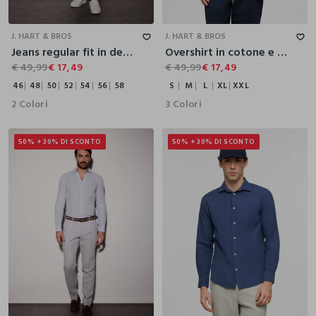
46
48
50
52
54
56
58
S
M
L
XL
XXL
J. HART & BROS
J. HART & BROS
Jeans regular fit in denim di cotone e lino uomo
Overshirt in cotone e lino uomo
€ 49,99
€ 17,49
€ 49,99
€ 17,49
46
48
50
52
54
56
58
S
M
L
XL
XXL
2 Colori
3 Colori
50% + 30% DI SCONTO
50% + 30% DI SCONTO