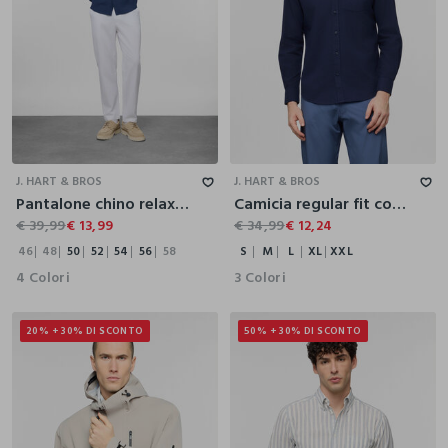
46
48
50
52
54
56
58
S
M
L
XL
XXL
J. HART & BROS
J. HART & BROS
Pantalone chino relaxed fit in lino e cotone uomo
Camicia regular fit con collo classico in cotone e lino uomo
€ 39,99
€ 13,99
€ 34,99
€ 12,24
46
48
50
52
54
56
58
S
M
L
XL
XXL
4 Colori
3 Colori
20% + 30% DI SCONTO
50% + 30% DI SCONTO