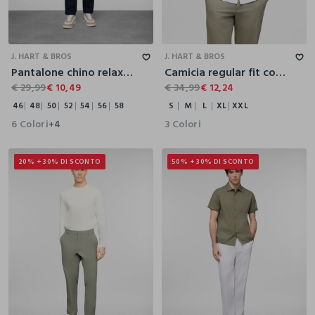
46
48
50
52
54
56
58
S
M
L
XL
XXL
J. HART & BROS
J. HART & BROS
Pantalone chino relaxed fit in misto cotone e lino uomo
Camicia regular fit con collo classico in cotone e lino uomo
€ 29,99
€ 10,49
€ 34,99
€ 12,24
46
48
50
52
54
56
58
S
M
L
XL
XXL
6 Colori
3 Colori
+4
20% + 30% DI SCONTO
50% + 30% DI SCONTO