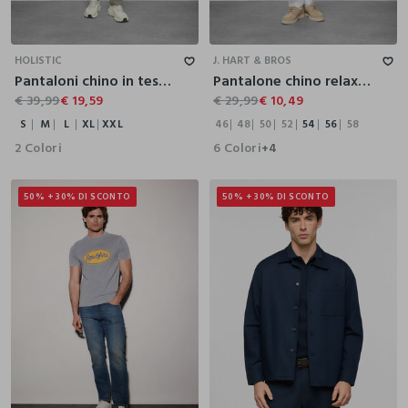
S
M
L
XL
XXL
46
48
50
52
54
56
58
HOLISTIC
J. HART & BROS
Pantaloni chino in tessuto tecnico uomo
Pantalone chino relaxed fit in misto lino cotone uomo
€ 39,99
€ 19,59
€ 29,99
€ 10,49
S
M
L
XL
XXL
46
48
50
52
54
56
58
2 Colori
6 Colori
+4
50% + 30% DI SCONTO
50% + 30% DI SCONTO