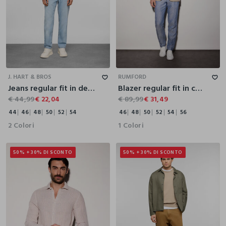
44
46
48
50
52
54
46
48
50
52
54
56
J. HART & BROS
RUMFORD
Jeans regular fit in denim di cotone e lino uomo
Blazer regular fit in cotone e lino uomo
€ 44,99
€ 22,04
€ 89,99
€ 31,49
44
46
48
50
52
54
46
48
50
52
54
56
2 Colori
1 Colori
50% + 30% DI SCONTO
50% + 30% DI SCONTO