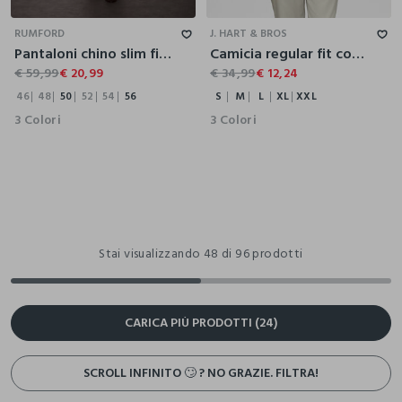
46
48
50
52
54
56
S
M
L
XL
XXL
RUMFORD
J. HART & BROS
Pantaloni chino slim fit in lino uomo
Camicia regular fit con collo classico in cotone e lino uomo
€ 59,99
€ 20,99
€ 34,99
€ 12,24
46
48
50
52
54
56
S
M
L
XL
XXL
3 Colori
3 Colori
Stai visualizzando 48 di 96 prodotti
CARICA PIÙ PRODOTTI (24)
SCROLL INFINITO 🙄 ? NO GRAZIE. FILTRA!