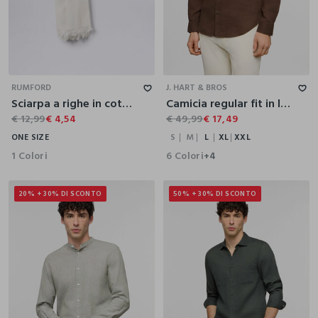
S
M
L
XL
XXL
RUMFORD
J. HART & BROS
Sciarpa a righe in cotone e lino uomo
Camicia regular fit in lino uomo
€ 12,99
€ 4,54
€ 49,99
€ 17,49
ONE SIZE
S
M
L
XL
XXL
1 Colori
6 Colori
+4
20% + 30% DI SCONTO
50% + 30% DI SCONTO