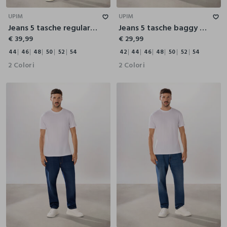
UPIM
UPIM
Jeans 5 tasche regular fit in denim stretch uomo
Jeans 5 tasche baggy in cotone uomo
€ 39,99
€ 29,99
44
46
48
50
52
54
42
44
46
48
50
52
54
2 Colori
2 Colori
46
48
50
52
54
56
46
48
50
52
54
56