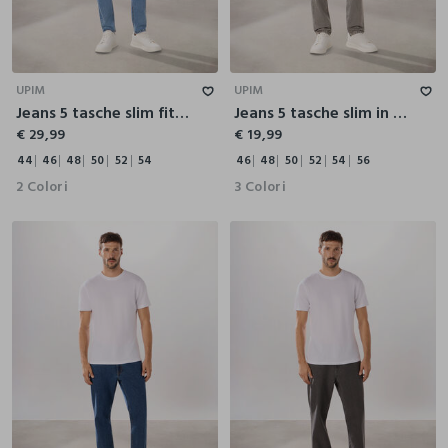
44
46
48
50
52
54
46
48
50
52
54
56
UPIM
UPIM
Jeans 5 tasche slim fit in cotone stretch
Jeans 5 tasche slim in denim di cotone uomo
€ 29,99
€ 19,99
44
46
48
50
52
54
46
48
50
52
54
56
2 Colori
3 Colori