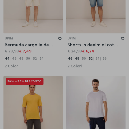
44
46
48
50
52
54
46
48
50
52
54
56
UPIM
UPIM
Bermuda cargo in denim di puro cotone uomo
Shorts in denim di cotone uomo
€ 29,99
€ 7,49
€ 24,99
€ 6,24
44
46
48
50
52
54
46
48
50
52
54
56
2 Colori
2 Colori
50% + 50% DI SCONTO