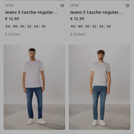
UPIM
UPIM
Jeans 5 tasche regular in cotone e lyocell uomo
Jeans 5 tasche regular in cotone e lyocell uomo
€ 12,99
€ 12,99
46
48
50
52
54
56
46
48
50
52
54
56
2 Colori
2 Colori
44
46
48
50
52
54
56
42
44
46
48
50
52
54