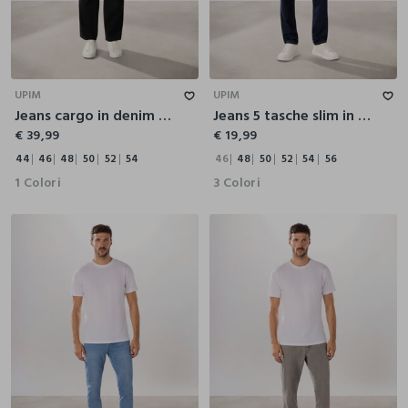
44
46
48
50
52
54
46
48
50
52
54
56
UPIM
UPIM
Jeans cargo in denim di puro cotone uomo
Jeans 5 tasche slim in denim di cotone uomo
€ 39,99
€ 19,99
44
46
48
50
52
54
46
48
50
52
54
56
1 Colori
3 Colori