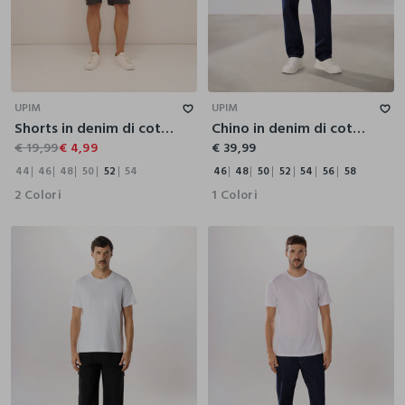
44
46
48
50
52
54
46
48
50
52
54
56
58
UPIM
UPIM
Shorts in denim di cotone stretch uomo
Chino in denim di cotone uomo
€ 19,99
€ 4,99
€ 39,99
44
46
48
50
52
54
46
48
50
52
54
56
58
2 Colori
1 Colori