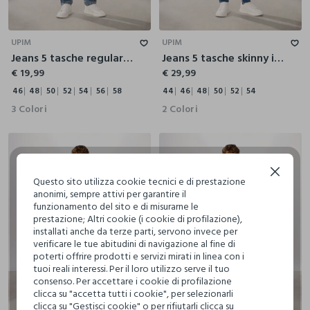
46
48
50
52
54
56
58
44
46
48
50
52
54
UPIM
UPIM
Jeans 5 tasche regular in denim di cotone uomo
Jeans 5 tasche skinny in cotone stretch uomo
€ 19,99
€ 29,99
46
48
50
52
54
56
58
44
46
48
50
52
54
3 Colori
2 Colori
Continua senza accettare
Questo sito utilizza cookie tecnici e di prestazione
anonimi, sempre attivi per garantire il
funzionamento del sito e di misurarne le
prestazione; Altri cookie (i cookie di profilazione),
installati anche da terze parti, servono invece per
verificare le tue abitudini di navigazione al fine di
poterti offrire prodotti e servizi mirati in linea con i
tuoi reali interessi. Per il loro utilizzo serve il tuo
consenso. Per accettare i cookie di profilazione
clicca su "accetta tutti i cookie", per selezionarli
clicca su "Gestisci cookie" o per rifiutarli clicca su