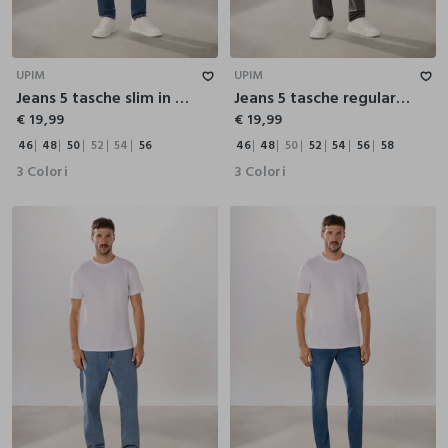
46
48
50
52
54
56
46
48
50
52
54
56
58
UPIM
UPIM
Jeans 5 tasche slim in denim di cotone uomo
Jeans 5 tasche regular in denim di cotone uomo
€ 19,99
€ 19,99
46
48
50
52
54
56
46
48
50
52
54
56
58
3 Colori
3 Colori