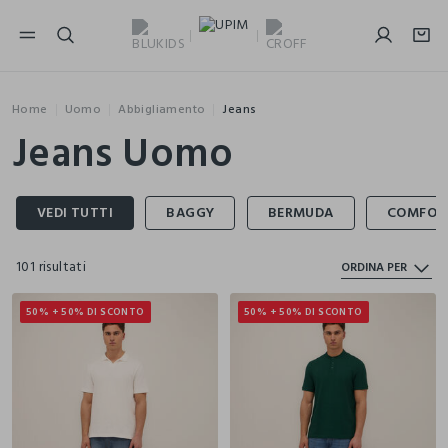
NAVIGATION.ARIA.GOTOMAINCONTENT
NAVIGATION.ARIA.GOTOFOOTER
Home
Uomo
Abbigliamento
Jeans
Jeans Uomo
101 risultati
ORDINA PER
50% + 50% DI SCONTO
50% + 50% DI SCONTO