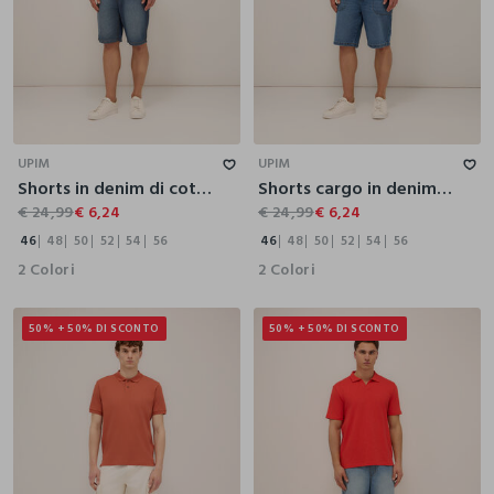
46
48
50
52
54
56
46
48
50
52
54
56
UPIM
UPIM
Shorts in denim di cotone uomo
Shorts cargo in denim di cotone uomo
€ 24,99
€ 6,24
€ 24,99
€ 6,24
46
48
50
52
54
56
46
48
50
52
54
56
2 Colori
2 Colori
50% + 50% DI SCONTO
50% + 50% DI SCONTO