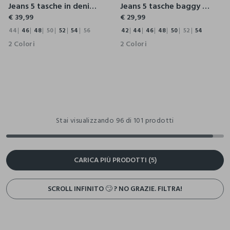
Jeans 5 tasche in denim di cotone stretch uomo
Jeans 5 tasche baggy in cotone uomo
€ 39,99
€ 29,99
44
46
48
50
52
54
56
42
44
46
48
50
52
54
2 Colori
2 Colori
Stai visualizzando 96 di 101 prodotti
CARICA PIÙ PRODOTTI (5)
SCROLL INFINITO 🙄 ? NO GRAZIE. FILTRA!