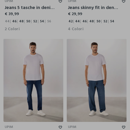
UPIM
UPIM
Jeans 5 tasche in denim di cotone stretch uomo
Jeans skinny fit in denim stretch uomo
€ 39,99
€ 29,99
44
46
48
50
52
54
56
42
44
46
48
50
52
54
2 Colori
4 Colori
44
46
48
50
52
54
56
42
44
46
48
50
52
54
UPIM
UPIM