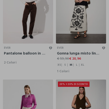
XS
S
M
L
XL
EVER
EVER
Pantalone balloon in velluto corduroy stretch donna
Gonna lunga misto lino donna
€ 59,90
€ 20,96
2 Colori
XS
S
M
L
XL
1 Colori
20% + 30% DI SCONTO