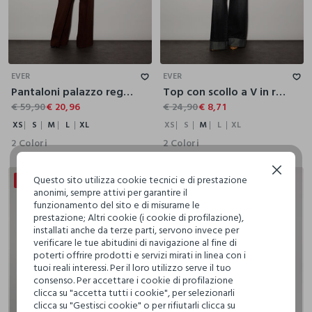
XS
S
M
L
XL
XS
S
M
L
XL
EVER
EVER
Pantaloni palazzo regular fit in puro cotone donna
Top con scollo a V in raso e pizzo donna
€ 59,90
€ 20,96
€ 24,90
€ 8,71
XS
S
M
L
XL
XS
S
M
L
XL
2 Colori
2 Colori
Continua senza accettare
Questo sito utilizza cookie tecnici e di prestazione
50% + 30% DI SCONTO
anonimi, sempre attivi per garantire il
funzionamento del sito e di misurarne le
prestazione; Altri cookie (i cookie di profilazione),
installati anche da terze parti, servono invece per
verificare le tue abitudini di navigazione al fine di
poterti offrire prodotti e servizi mirati in linea con i
tuoi reali interessi. Per il loro utilizzo serve il tuo
consenso. Per accettare i cookie di profilazione
clicca su "accetta tutti i cookie", per selezionarli
clicca su "Gestisci cookie" o per rifiutarli clicca su