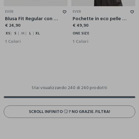
XS
S
M
L
XL
EVER
EVER
Blusa Fit Regular con scollo a V in raso di pura viscosa donna
Pochette in eco pelle donna
€ 24,90
€ 49,90
XS
S
M
L
XL
ONE SIZE
1 Colori
1 Colori
Stai visualizzando 240 di 240 prodotti
SCROLL INFINITO 🙄 ? NO GRAZIE. FILTRA!