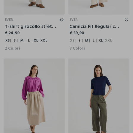
XS
S
M
L
XL
XXL
XS
S
M
L
XL
XXL
EVER
EVER
T-shirt girocollo stretch donna
Camicia Fit Regular con colletto alla francese in raso di pura viscosa donna
€ 24,90
€ 39,90
XS
S
M
L
XL
XXL
XS
S
M
L
XL
XXL
2 Colori
3 Colori