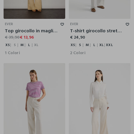
XS
S
M
L
XL
XS
S
M
L
XL
XXL
EVER
EVER
Top girocollo in maglia donna
T-shirt girocollo stretch donna
€ 39,90
€ 13,96
€ 24,90
XS
S
M
L
XL
XS
S
M
L
XL
XXL
1 Colori
2 Colori