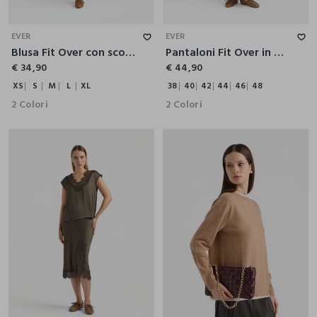
XS
S
M
L
XL
38
40
42
44
46
48
EVER
EVER
Blusa Fit Over con scollo rotondo misto modal donna
Pantaloni Fit Over in Twill di cotone stretch donna
€ 34,90
€ 44,90
XS
S
M
L
XL
38
40
42
44
46
48
2 Colori
2 Colori