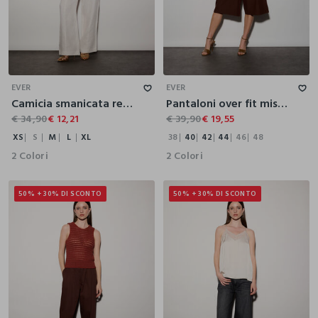
XS
S
M
L
XL
38
40
42
44
46
48
EVER
EVER
Camicia smanicata regular fit a collo alto in poli-viscosa donna
Pantaloni over fit misto lino donna
€ 34,90
€ 12,21
€ 39,90
€ 19,55
XS
S
M
L
XL
38
40
42
44
46
48
2 Colori
2 Colori
50% + 30% DI SCONTO
50% + 30% DI SCONTO