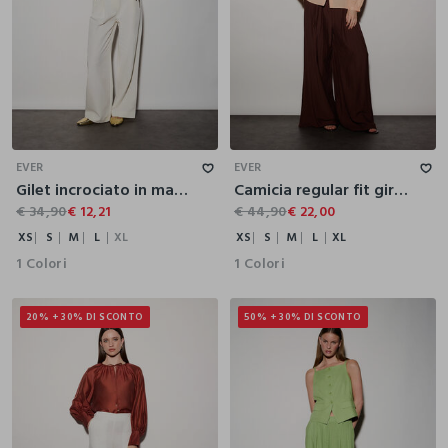
XS
S
M
L
XL
XS
S
M
L
XL
EVER
EVER
Gilet incrociato in maglia donna
Camicia regular fit girocollo in puro lino donna
€ 34,90
€ 12,21
€ 44,90
€ 22,00
XS
S
M
L
XL
XS
S
M
L
XL
1 Colori
1 Colori
20% + 30% DI SCONTO
50% + 30% DI SCONTO