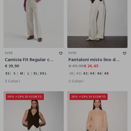
XS
S
M
L
XL
XXL
38
40
42
44
46
48
EVER
EVER
Camicia Fit Regular con colletto alla francese in raso di pura viscosa donna
Pantaloni misto lino donna
€ 39,90
€ 49,90
€ 24,45
XS
S
M
L
XL
XXL
38
40
42
44
46
48
3 Colori
2 Colori
50% + 30% DI SCONTO
20% + 30% DI SCONTO