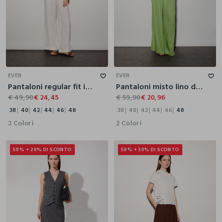
38
40
42
44
46
48
38
40
42
44
46
48
EVER
EVER
Pantaloni regular fit in puro lino donna
Pantaloni misto lino donna
€ 49,90
€ 24,45
€ 59,90
€ 20,96
38
40
42
44
46
48
38
40
42
44
46
48
2 Colori
2 Colori
50% + 20% DI SCONTO
50% + 30% DI SCONTO