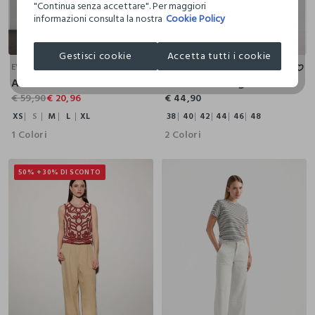
"Continua senza accettare". Per maggiori
informazioni consulta la nostra
Cookie Policy
XS
S
M
L
XL
38
40
42
44
46
48
Gestisci cookie
Accetta tutti i cookie
EVER
EVER
Abito corto misto lino donna
Denim wide leg in cotone misto lyocell donna
€ 59,90
€ 20,96
€ 44,90
XS
S
M
L
XL
38
40
42
44
46
48
1 Colori
2 Colori
50% + 30% DI SCONTO