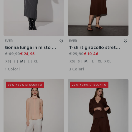
XS
S
M
L
XL
XS
S
M
L
XL
XXL
EVER
EVER
Gonna lunga in misto lana e viscosa donna
T-shirt girocollo stretch donna
€ 49,90
€ 24,95
€ 29,90
€ 10,46
XS
S
M
L
XL
XS
S
M
L
XL
XXL
1 Colori
3 Colori
50% + 30% DI SCONTO
20% + 30% DI SCONTO