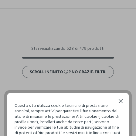
Stai visualizzando 528 di 479 prodotti
SCROLL INFINITO 🙄 ? NO GRAZIE. FILTRA!
Continua senza accettare
Questo sito utilizza cookie tecnici e di prestazione
anonimi, sempre attivi per garantire il funzionamento del
sito e di misurarne le prestazione; Altri cookie (i cookie di
profilazione), installati anche da terze parti, servono
invece per verificare le tue abitudini di navigazione al fine
di poterti offrire prodotti e servizi mirati in linea con i tuoi