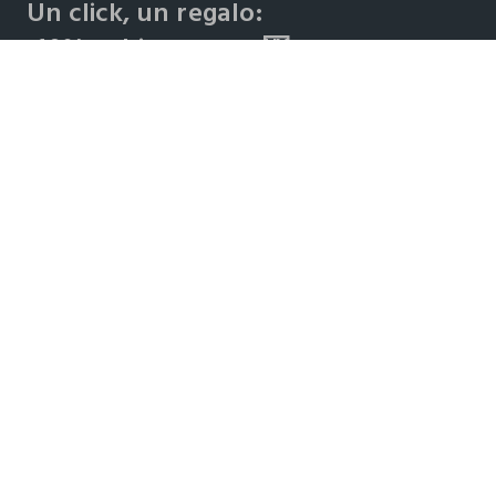
Un click, un regalo:
-10% subito per te 💌
Iscriviti ora alla newsletter e ottieni il
-10% di sconto
sul
tuo prossimo acquisto!
Copyright © OVS S.p.A, p.iva 04240010274 - Capitale sociale 290.923.470,04