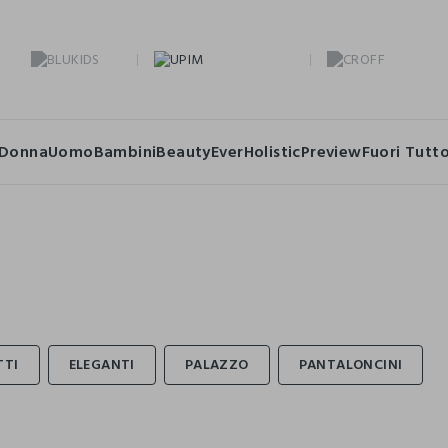
Donna
Uomo
Bambini
Beauty
Ever
Holistic
Preview
Fuori Tutt