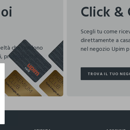
uoi
Click & 
Scegli tu come ric
direttamente a casa
deltà che rendono
nel negozio Upim pi
i, promozioni e
TROVA IL TUO NEG
TROVA IL TUO NEG