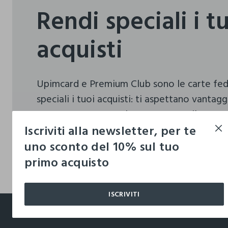
Rendi speciali i t
acquisti
Upimcard e Premium Club sono le carte fe
speciali i tuoi acquisti:
ti aspettano vantagg
sorprese pensate solo per te tutto l’anno!
Iscriviti alla newsletter, per te
uno sconto del 10% sul tuo
SCEGLI LA CARD PERFETTA PER TE
primo acquisto
SCEGLI LA CARD PERFETTA PER TE
ISCRIVITI
footer.ariatitle