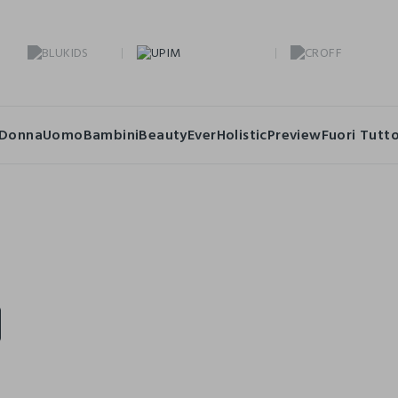
Donna
Uomo
Bambini
Beauty
Ever
Holistic
Preview
Fuori Tutt