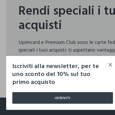
Rendi speciali i t
acquisti
Upimcard e Premium Club sono le carte fe
speciali i tuoi acquisti:
ti aspettano vantagg
sorprese pensate solo per te tutto l’anno!
Iscriviti alla newsletter, per te
uno sconto del 10% sul tuo
SCEGLI LA CARD PERFETTA PER TE
primo acquisto
SCEGLI LA CARD PERFETTA PER TE
ISCRIVITI
footer.ariatitle