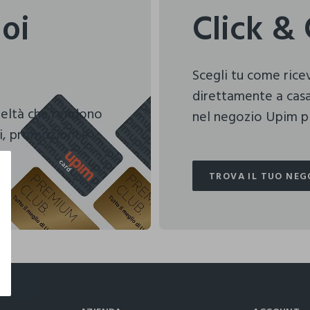
uoi
Click & 
Scegli tu come ric
direttamente a casa
deltà che rendono
nel negozio Upim pi
i, promozioni e
TROVA IL TUO NEG
TROVA IL TUO NEG