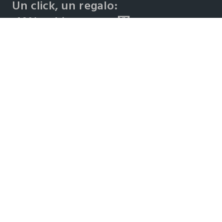
Un click, un regalo:
-10% subito per te 💌
Iscriviti ora alla newsletter e ottieni il
-10% di sconto
sul
tuo prossimo acquisto!
Copyright © OVS S.p.A, p.iva 04240010274 - Capitale sociale 290.923.470,04