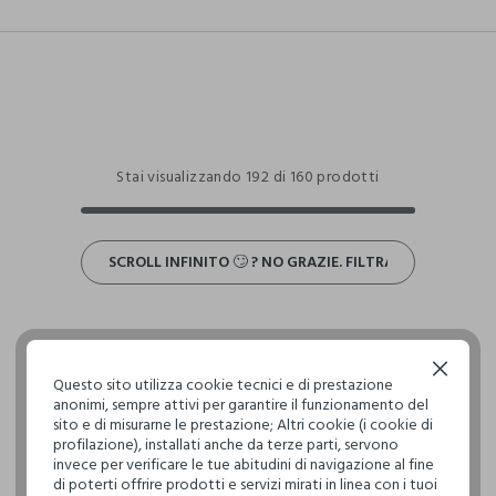
Stai visualizzando 192 di 160 prodotti
SCROLL INFINITO 🙄 ? NO GRAZIE. FILTRA!
Continua senza accettare
Questo sito utilizza cookie tecnici e di prestazione
anonimi, sempre attivi per garantire il funzionamento del
sito e di misurarne le prestazione; Altri cookie (i cookie di
profilazione), installati anche da terze parti, servono
invece per verificare le tue abitudini di navigazione al fine
di poterti offrire prodotti e servizi mirati in linea con i tuoi