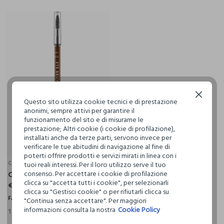
Continua senza accettare
Questo sito utilizza cookie tecnici e di prestazione
anonimi, sempre attivi per garantire il
funzionamento del sito e di misurarne le
prestazione; Altri cookie (i cookie di profilazione),
installati anche da terze parti, servono invece per
verificare le tue abitudini di navigazione al fine di
poterti offrire prodotti e servizi mirati in linea con i
CATRICE
tuoi reali interessi. Per il loro utilizzo serve il tuo
Catrice Eye Brow Stylist Matita Sopracciglia 035
consenso. Per accettare i cookie di profilazione
clicca su "accetta tutti i cookie", per selezionarli
€ 2,99
clicca su "Gestisci cookie" o per rifiutarli clicca su
FASUL
"Continua senza accettare". Per maggiori
informazioni consulta la nostra
Cookie Policy
1 Colori