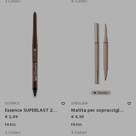
3 Colori
4 Colori
ESSENCE
SHEGLAM
Essence SUPERLAST 24h matita waterproof sopracciglia 20
Matita per sopracciglia Brows On Demand 2-In-1 – Cioccolato
€ 2,49
€ 4,50
FASUL
FASUL
3 Colori
3 Colori