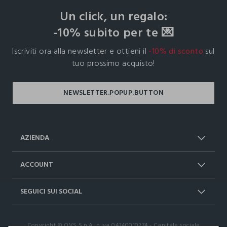
Un click, un regalo:
-10% subito per te 💌
Iscriviti ora alla newsletter e ottieni il
-10% di sconto
sul
tuo prossimo acquisto!
AZIENDA
Chi Siamo
Franchising
ACCOUNT
Spedizioni
Resi e cambi
Log in / Sign in
Ordini
SEGUICI SUI SOCIAL
Dichiarazione accessibilità
RaccogliAMO
Carta Fedeltà Upim
I nostri partner
Facebook
Instagram
FAQ
Contattaci: 0412399081 (lun-ven 9-
Copyright © OVS S.p.A, p.iva 04240010274 - Capitale sociale