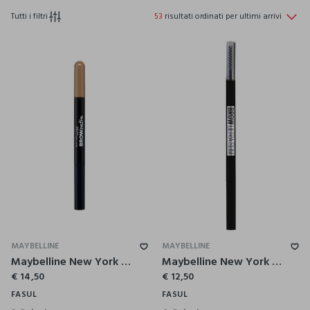
Tutti i filtri
53
risultati ordinati per ultimi arrivi
MAYBELLINE
MAYBELLINE
Maybelline New York Matita-Ombretto Express Brow 2-in-1, Per sopracciglia piene e naturali, Dark Blond (01).
Maybelline New York Matita Sopracciglia Express Brow Ultra Slim, Per Sopracciglia Precise e definite, 006 Black Brown.
€ 14,50
€ 12,50
FASUL
FASUL