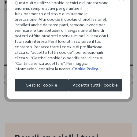
Questo sito utilizza cookie tecnici e di prestazione
FASUL
anonimi, sempre attivi per garantire il
1 Colori
funzionamento del sito e di misurarne le
prestazione; Altri cookie (i cookie di profilazione),
installati anche da terze parti, servono invece per
verificare le tue abitudini di navigazione al fine di
poterti offrire prodotti e servizi mirati in linea con i
tuoi reali interessi. Per il loro utilizzo serve il tuo
consenso. Per accettare i cookie di profilazione
clicca su "accetta tutti i cookie", per selezionarli
Stai visualizzando 3 di 3 prodotti
clicca su "Gestisci cookie" o per rifiutarli clicca su
"Continua senza accettare". Per maggiori
informazioni consulta la nostra
Cookie Policy
SCROLL INFINITO 🙄 ? NO GRAZIE. FILTRA!
Gestisci cookie
Accetta tutti i cookie