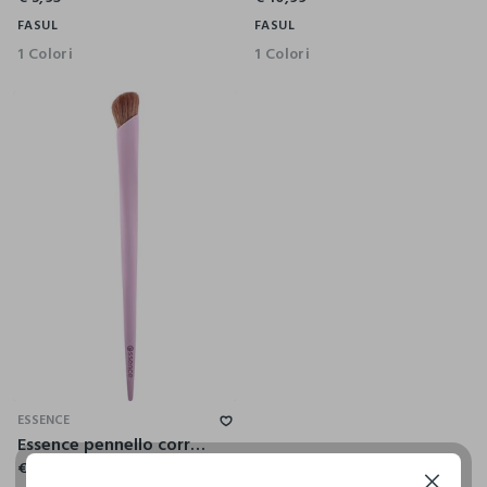
FASUL
FASUL
1 Colori
1 Colori
ESSENCE
Essence pennello correttore 01
€ 3,79
Continua senza accettare