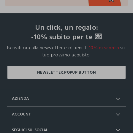
footer.ariatitle
Un click, un regalo:
-10% subito per te 💌
Iscriviti ora alla newsletter e ottieni il
-10% di sconto
sul
tuo prossimo acquisto!
AZIENDA
Chi Siamo
Franchising
ACCOUNT
Spedizioni
Resi e cambi
Log in / Sign in
Ordini
SEGUICI SUI SOCIAL
Dichiarazione accessibilità
RaccogliAMO