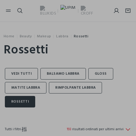
NAVIGATION.ARIA.GOTOMAINCONTENT
NAVIGATION.ARIA.GOTOFOOTER
Home
Beauty
Makeup
Labbra
Rossetti
Rossetti
Tutti i filtri
193
risultati ordinati per ultimi arrivi