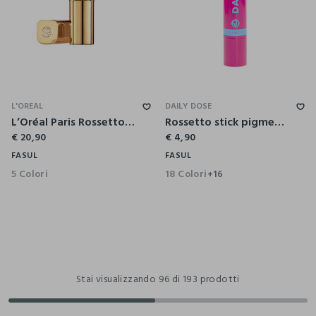
L'OREAL
DAILY DOSE
L’Oréal Paris Rossetto Color Riche Satin, Lunga tenuta, Finish satinato, 127 Paris.NY.
Rossetto stick pigmentato
€ 20,90
€ 4,90
FASUL
FASUL
5 Colori
18 Colori
+16
Stai visualizzando 96 di 193 prodotti