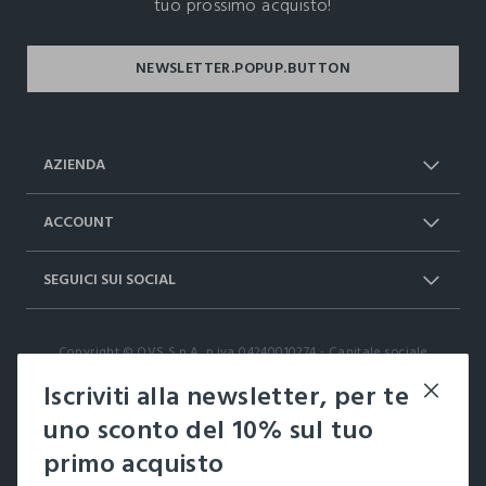
tuo prossimo acquisto!
AZIENDA
Chi Siamo
Franchising
ACCOUNT
Spedizioni
Resi e cambi
Log in / Sign in
Ordini
SEGUICI SUI SOCIAL
Dichiarazione accessibilità
RaccogliAMO
Carta Fedeltà Upim
I nostri partner
Facebook
Instagram
FAQ
Contattaci: 0412399081 (lun-ven 9-
Copyright © OVS S.p.A, p.iva 04240010274 - Capitale sociale
TikTok
17)
290.923.470,04
Iscriviti alla newsletter, per te
it |
italiano
uno sconto del 10% sul tuo
primo acquisto