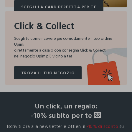
SCEGLI LA CARD PERFETTA PER TE
SCEGLI LA CARD PERFETTA PER TE
Click & Collect
Scegli tu come ricevere più comodamente il tuo ordine
Upim:
direttamente a casa o con consegna Click & Collect
nel negozio Upim più vicino a te!
TROVA IL TUO NEGOZIO
TROVA IL TUO NEGOZIO
footer.ariatitle
Un click, un regalo:
-10% subito per te 💌
Iscriviti ora alla newsletter e ottieni il
-10% di sconto
sul