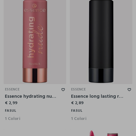
ESSENCE
ESSENCE
Essence hydrating nude rossetto labbra 303
Essence long lasting rossetto labbra 07
€ 2,99
€ 2,89
FASUL
FASUL
1 Colori
1 Colori