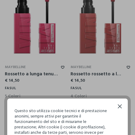
MAYBELLINE
MAYBELLINE
Rossetto a lunga tenuta effetto vinilico superstay vinyl ink 20 coy.
Rossetto rossetto a lunga tenuta effetto vinilico superstay vinyl ink 35 cheeky.
€ 14,50
€ 14,50
FASUL
FASUL
5 Colori
4 Colori
Continua senza accettare
Questo sito utilizza cookie tecnici e di prestazione
anonimi, sempre attivi per garantire il
funzionamento del sito e di misurarne le
prestazione; Altri cookie (i cookie di profilazione),
installati anche da terze parti, servono invece per