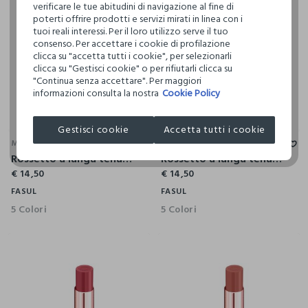
verificare le tue abitudini di navigazione al fine di
poterti offrire prodotti e servizi mirati in linea con i
tuoi reali interessi. Per il loro utilizzo serve il tuo
consenso. Per accettare i cookie di profilazione
clicca su "accetta tutti i cookie", per selezionarli
clicca su "Gestisci cookie" o per rifiutarli clicca su
"Continua senza accettare". Per maggiori
informazioni consulta la nostra
Cookie Policy
Gestisci cookie
Accetta tutti i cookie
MAYBELLINE
MAYBELLINE
Rossetto a lunga tenuta effetto vinilico superstay vinyl ink 30 unrivaled.
Rossetto a lunga tenuta effetto vinilico superstay vinyl ink 15 peachy.
€ 14,50
€ 14,50
FASUL
FASUL
5 Colori
5 Colori