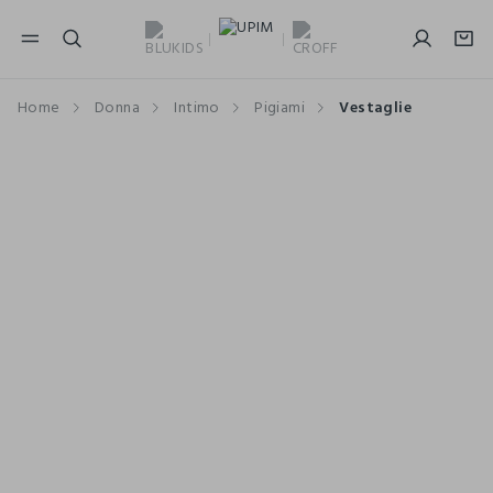
NAVIGATION.ARIA.GOTOMAINCONTENT
NAVIGATION.ARIA.GOTOFOOTER
Home
Donna
Intimo
Pigiami
Vestaglie