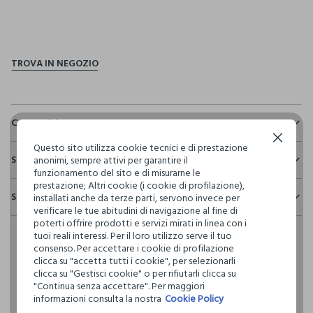
pdp.loyalty.section.advantages
Composizione e cura
Continua senza accettare
Composizione:
Questo sito utilizza cookie tecnici e di prestazione
Sostenibilità e trasparenza
100% POLIESTERE
anonimi, sempre attivi per garantire il
funzionamento del sito e di misurarne le
Sicurezza
prestazione; Altri cookie (i cookie di profilazione),
Spedizione e resi
installati anche da terze parti, servono invece per
Il 100% dei nostri articoli viene sottoposto a test chimico-
NON CANDEGGIARE
verificare le tue abitudini di navigazione al fine di
fisici, per verificarne il rispetto dei limiti che abbiamo
Hai fino a 30 giorni dalla consegna del tuo ordine online per
poterti offrire prodotti e servizi mirati in linea con i
definito per l’uso di sostanze chimiche, talvolta anche più
cambiare idea e restituire i prodotti che hai acquistato.
tuoi reali interessi. Per il loro utilizzo serve il tuo
restrittivi rispetto a quelli previsti dalla normativa
TEMPERATURA MASSIMA 30°C - PROCEDURA NORMALE
consenso. Per accettare i cookie di profilazione
internazionale.
clicca su "accetta tutti i cookie", per selezionarli
Clicca qui per vedere i dettagli
clicca su "Gestisci cookie" o per rifiutarli clicca su
NON LAVARE A SECCO
"Continua senza accettare". Per maggiori
informazioni consulta la nostra
Cookie Policy
I nostri fornitori