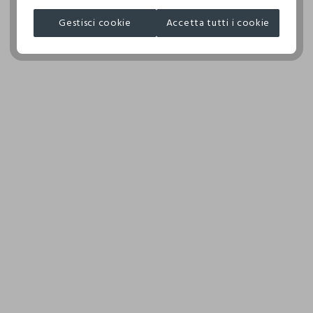
NON ASCIUGARE IN ASCIUGA BIANCHERIA A TAMBURO
QINGDAO LILYTEX CO.LTD
ROTATIVO
Gestisci cookie
Accetta tutti i cookie
MADE IN CHINA
TEMPERATURA MASSIMA DELLA PIASTRA DEL FERRO
110°C, LA STIRATURA A VAPORE PUO' PROVOCARE
DANNI IRREVERSIBILI
ASCIUGARE SU FILO