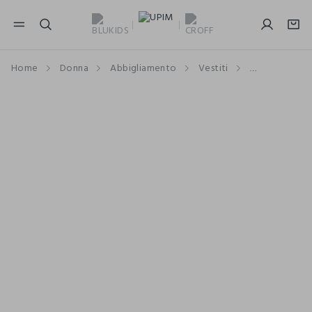
NAVIGATION.ARIA.GOTOMAINCONTENT
NAVIGATION.ARIA.GOTOFOOTER
Home
Donna
Abbigliamento
Vestiti
Vestiti Lung