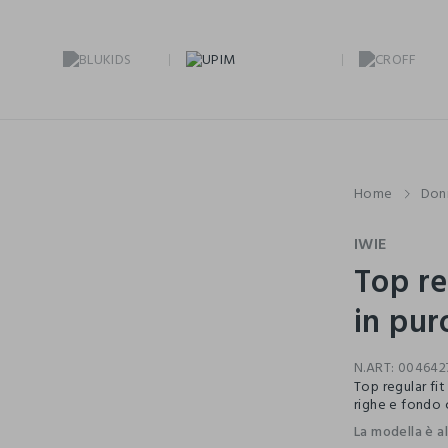
Home
Don
IWIE
Top re
in pur
N.ART:
004642
Top regular fi
righe e fondo 
La modella è a