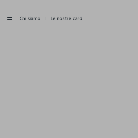
NAVIGATION.ARIA.GOTOMAINCONTENT
NAVIGATION.ARIA.GOTOFOOTER
Chi siamo
Le nostre card