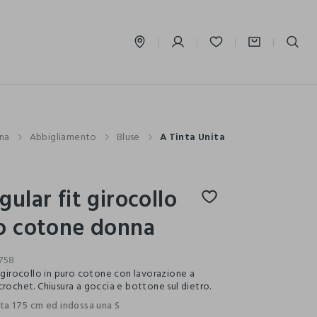
label.account.login
na
Abbigliamento
Bluse
A Tinta Unita
gular fit girocollo
o cotone donna
758
t girocollo in puro cotone con lavorazione a
crochet. Chiusura a goccia e bottone sul dietro.
lta 175 cm ed indossa una S