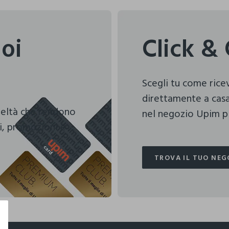
uoi
Click & 
Scegli tu come ric
direttamente a casa
deltà che rendono
nel negozio Upim pi
i, promozioni e
TROVA IL TUO NEG
TROVA IL TUO NEG