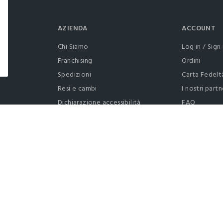
AZIENDA
ACCOUNT
Chi Siamo
Log in / Sign 
Franchising
Ordini
Spedizioni
Carta Fedelt
Resi e cambi
I nostri partn
Dichiarazione accessibilità
FAQ
RaccogliAMO
Contattaci: 