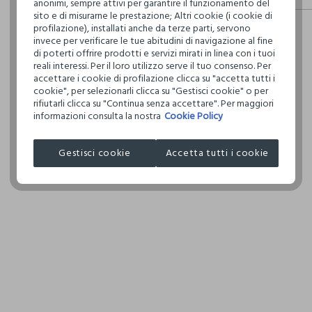
anonimi, sempre attivi per garantire il funzionamento del
fisici, per ve
NON C
sito e di misurarne le prestazione; Altri cookie (i cookie di
Hai fino a 3
definito per 
profilazione), installati anche da terze parti, servono
per cambiare 
restrittivi ri
invece per verificare le tue abitudini di navigazione al fine
internaziona
TEMPER
di poterti offrire prodotti e servizi mirati in linea con i tuoi
DELICA
reali interessi. Per il loro utilizzo serve il tuo consenso. Per
Clicca qui pe
accettare i cookie di profilazione clicca su "accetta tutti i
cookie", per selezionarli clicca su "Gestisci cookie" o per
NON LA
I nostri forni
rifiutarli clicca su "Continua senza accettare". Per maggiori
informazioni consulta la nostra
Cookie Policy
PYOGINAM P
NON AS
TAMBU
MADE IN IND
Gestisci cookie
Accetta tutti i cookie
TEMPER
110°C,
DANNI I
ASCIUG