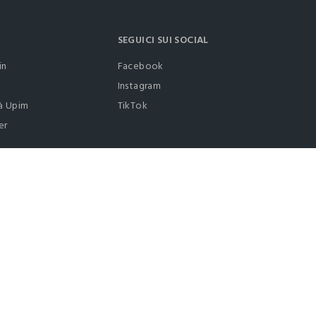
SEGUICI SUI SOCIAL
in
Facebook
Instagram
à Upim
TikTok
er
0412399081 (lun-ven 9-17)
it |
italiano