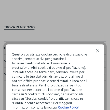
pdp.loyalty.section.advantages
Composizione e cura
Continua senza accettare
Questo sito utilizza cookie tecnici e di prestazione
Composizione:
anonimi, sempre attivi per garantire il
Sostenibilità e trasparenza
50% MODAL,50% COTONE
funzionamento del sito e di misurarne le
prestazione; Altri cookie (i cookie di profilazione),
Sicurezza
installati anche da terze parti, servono invece per
Spedizione e resi
Il 100% dei nostri articoli viene sottoposto a test chimico-
verificare le tue abitudini di navigazione al fine di
NON CANDEGGIARE
fisici, per verificarne il rispetto dei limiti che abbiamo
poterti offrire prodotti e servizi mirati in linea con i
Hai fino a 30 giorni dalla consegna del tuo ordine online per
definito per l’uso di sostanze chimiche, talvolta anche più
tuoi reali interessi. Per il loro utilizzo serve il tuo
cambiare idea e restituire i prodotti che hai acquistato.
restrittivi rispetto a quelli previsti dalla normativa
consenso. Per accettare i cookie di profilazione
TEMPERATURA MASSIMA 30°C - PROCEDURA NORMALE
internazionale.
clicca su "accetta tutti i cookie", per selezionarli
clicca su "Gestisci cookie" o per rifiutarli clicca su
Clicca qui per vedere i dettagli
LAVAGGIO A SECCO PROFESSIONALE CON
"Continua senza accettare". Per maggiori
TETRACLOROETILENE E TUTTI I SOLVENTI INDICATI CON IL
informazioni consulta la nostra
Cookie Policy