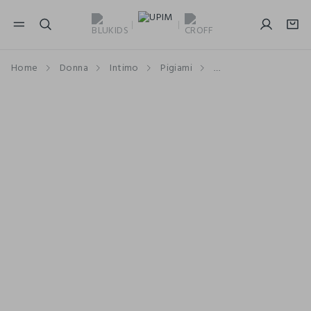
NAVIGATION.ARIA.GOTOMAINCONTENT
NAVIGATION.ARIA.GOTOFOOTER
Home
Donna
Intimo
Pigiami
Pigiami Combinabili