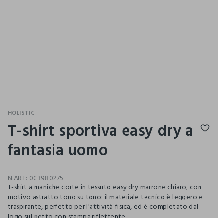
HOLISTIC
T-shirt sportiva easy dry a
fantasia uomo
N.ART:
003980275
T-shirt a maniche corte in tessuto easy dry marrone chiaro, con
motivo astratto tono su tono: il materiale tecnico è leggero e
traspirante, perfetto per l'attività fisica, ed è completato dal
logo sul petto con stampa riflettente.