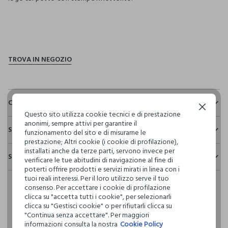
pdp.loyalty.section.advantages
Composizione e cura
Continua senza accettare
Questo sito utilizza cookie tecnici e di prestazione
Composizione:
anonimi, sempre attivi per garantire il
Sostenibilità e trasparenza
100% POLIESTERE
funzionamento del sito e di misurarne le
prestazione; Altri cookie (i cookie di profilazione),
Sicurezza
installati anche da terze parti, servono invece per
Spedizione e resi
verificare le tue abitudini di navigazione al fine di
Il 100% dei nostri articoli viene sottoposto a test chimico-
NON CANDEGGIARE
poterti offrire prodotti e servizi mirati in linea con i
fisici, per verificarne il rispetto dei limiti che abbiamo
Hai fino a 30 giorni dalla consegna del tuo ordine online per
tuoi reali interessi. Per il loro utilizzo serve il tuo
definito per l’uso di sostanze chimiche, talvolta anche più
cambiare idea e restituire i prodotti che hai acquistato.
consenso. Per accettare i cookie di profilazione
restrittivi rispetto a quelli previsti dalla normativa
TEMPERATURA MASSIMA 40°C - PROCEDURA DELICATA
clicca su "accetta tutti i cookie", per selezionarli
internazionale.
clicca su "Gestisci cookie" o per rifiutarli clicca su
Clicca qui per vedere i dettagli
"Continua senza accettare". Per maggiori
NON LAVARE A SECCO
informazioni consulta la nostra
Cookie Policy