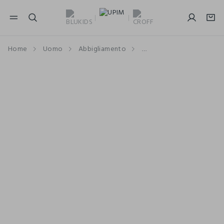
NAVIGATION.ARIA.GOTOMAINCONTENT
NAVIGATION.ARIA.GOTOFOOTER
Home
Uomo
Abbigliamento
Abbigliamento sportivo