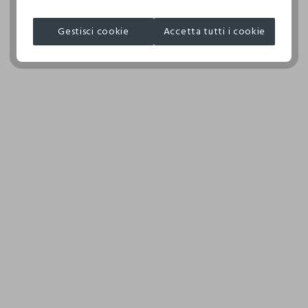
I nostri fornitori
NON ASCIUGARE IN ASCIUGA BIANCHERIA A TAMBURO
Gestisci cookie
Accetta tutti i cookie
NINGBO RIZI DRESSES CO. LTD.
ROTATIVO
MADE IN CHINA
TEMPERATURA MASSIMA DELLA PIASTRA DEL FERRO
110°C, LA STIRATURA A VAPORE PUO' PROVOCARE
DANNI IRREVERSIBILI
ASCIUGARE SU UNA SUPERFICIE